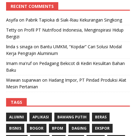
RECENT COMMENTS
Asyifa
on
Pabrik Tapioka di Siak-Riau Kekurangan Singkong
Tetty
on
Profil PT Nutrifood Indonesia, Menginspirasi Hidup
Bergizi
linda s sinaga
on
Bantu UMKM, “Kopdar” Cari Solusi Modal
Kerja Pengrajin Aluminium
Imam ma'ruf
on
Pedagang Bekicot di Kediri Kesulitan Bahan
Baku
Wawan suparwan
on
Hadang Impor, PT Pindad Produksi Alat
Mesin Pertanian
TAGS
ALUMNI
APLIKASI
BAWANG PUTIH
BERAS
BISNIS
BOGOR
BPOM
DAGING
EKSPOR