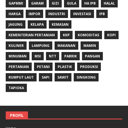
GAPMMI
GARAM
GIZI
GULA
HA IPB
HALAL
HARGA
IMPOR
INDUSTRI
INVESTASI
IPB
JAGUNG
KELAPA
KEMASAN
KEMENTERIAN PERTANIAN
KKP
KOMODITAS
KOPI
KULINER
LAMPUNG
MAKANAN
MAMIN
MINUMAN
MSI
NTT
PABRIK
PANGAN
PERTANIAN
PETANI
PLASTIK
PRODUKSI
RUMPUT LAUT
SAPI
SAWIT
SINGKONG
TAPIOKA
PROFIL
Home