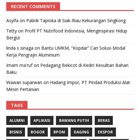
RECENT COMMENTS
Asyifa
on
Pabrik Tapioka di Siak-Riau Kekurangan Singkong
Tetty
on
Profil PT Nutrifood Indonesia, Menginspirasi Hidup
Bergizi
linda s sinaga
on
Bantu UMKM, “Kopdar” Cari Solusi Modal
Kerja Pengrajin Aluminium
Imam ma'ruf
on
Pedagang Bekicot di Kediri Kesulitan Bahan
Baku
Wawan suparwan
on
Hadang Impor, PT Pindad Produksi Alat
Mesin Pertanian
TAGS
ALUMNI
APLIKASI
BAWANG PUTIH
BERAS
BISNIS
BOGOR
BPOM
DAGING
EKSPOR