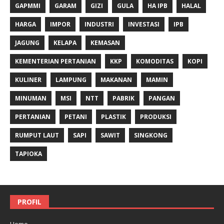
GAPMMI
GARAM
GIZI
GULA
HA IPB
HALAL
HARGA
IMPOR
INDUSTRI
INVESTASI
IPB
JAGUNG
KELAPA
KEMASAN
KEMENTERIAN PERTANIAN
KKP
KOMODITAS
KOPI
KULINER
LAMPUNG
MAKANAN
MAMIN
MINUMAN
MSI
NTT
PABRIK
PANGAN
PERTANIAN
PETANI
PLASTIK
PRODUKSI
RUMPUT LAUT
SAPI
SAWIT
SINGKONG
TAPIOKA
PROFIL
Home