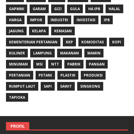
GAPMMI
GARAM
GIZI
GULA
HA IPB
HALAL
HARGA
IMPOR
INDUSTRI
INVESTASI
IPB
JAGUNG
KELAPA
KEMASAN
KEMENTERIAN PERTANIAN
KKP
KOMODITAS
KOPI
KULINER
LAMPUNG
MAKANAN
MAMIN
MINUMAN
MSI
NTT
PABRIK
PANGAN
PERTANIAN
PETANI
PLASTIK
PRODUKSI
RUMPUT LAUT
SAPI
SAWIT
SINGKONG
TAPIOKA
PROFIL