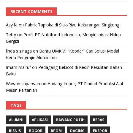
RECENT COMMENTS
Asyifa
on
Pabrik Tapioka di Siak-Riau Kekurangan Singkong
Tetty
on
Profil PT Nutrifood Indonesia, Menginspirasi Hidup
Bergizi
linda s sinaga
on
Bantu UMKM, “Kopdar” Cari Solusi Modal
Kerja Pengrajin Aluminium
Imam ma'ruf
on
Pedagang Bekicot di Kediri Kesulitan Bahan
Baku
Wawan suparwan
on
Hadang Impor, PT Pindad Produksi Alat
Mesin Pertanian
TAGS
ALUMNI
APLIKASI
BAWANG PUTIH
BERAS
BISNIS
BOGOR
BPOM
DAGING
EKSPOR