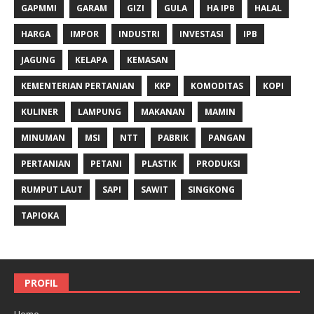
GAPMMI
GARAM
GIZI
GULA
HA IPB
HALAL
HARGA
IMPOR
INDUSTRI
INVESTASI
IPB
JAGUNG
KELAPA
KEMASAN
KEMENTERIAN PERTANIAN
KKP
KOMODITAS
KOPI
KULINER
LAMPUNG
MAKANAN
MAMIN
MINUMAN
MSI
NTT
PABRIK
PANGAN
PERTANIAN
PETANI
PLASTIK
PRODUKSI
RUMPUT LAUT
SAPI
SAWIT
SINGKONG
TAPIOKA
PROFIL
Home