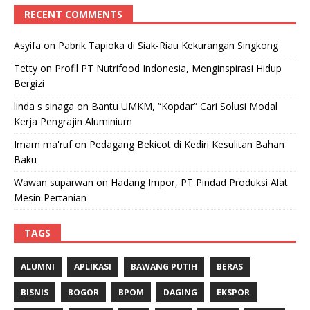
RECENT COMMENTS
Asyifa
on
Pabrik Tapioka di Siak-Riau Kekurangan Singkong
Tetty
on
Profil PT Nutrifood Indonesia, Menginspirasi Hidup
Bergizi
linda s sinaga
on
Bantu UMKM, “Kopdar” Cari Solusi Modal
Kerja Pengrajin Aluminium
Imam ma'ruf
on
Pedagang Bekicot di Kediri Kesulitan Bahan
Baku
Wawan suparwan
on
Hadang Impor, PT Pindad Produksi Alat
Mesin Pertanian
TAGS
ALUMNI
APLIKASI
BAWANG PUTIH
BERAS
BISNIS
BOGOR
BPOM
DAGING
EKSPOR