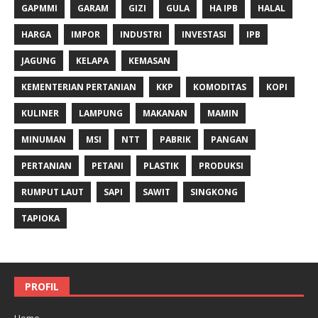
GAPMMI
GARAM
GIZI
GULA
HA IPB
HALAL
HARGA
IMPOR
INDUSTRI
INVESTASI
IPB
JAGUNG
KELAPA
KEMASAN
KEMENTERIAN PERTANIAN
KKP
KOMODITAS
KOPI
KULINER
LAMPUNG
MAKANAN
MAMIN
MINUMAN
MSI
NTT
PABRIK
PANGAN
PERTANIAN
PETANI
PLASTIK
PRODUKSI
RUMPUT LAUT
SAPI
SAWIT
SINGKONG
TAPIOKA
PROFIL
Home