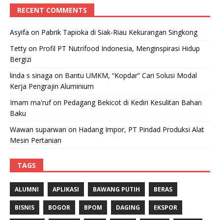
RECENT COMMENTS
Asyifa
on
Pabrik Tapioka di Siak-Riau Kekurangan Singkong
Tetty
on
Profil PT Nutrifood Indonesia, Menginspirasi Hidup
Bergizi
linda s sinaga
on
Bantu UMKM, “Kopdar” Cari Solusi Modal
Kerja Pengrajin Aluminium
Imam ma'ruf
on
Pedagang Bekicot di Kediri Kesulitan Bahan
Baku
Wawan suparwan
on
Hadang Impor, PT Pindad Produksi Alat
Mesin Pertanian
TAGS
ALUMNI
APLIKASI
BAWANG PUTIH
BERAS
BISNIS
BOGOR
BPOM
DAGING
EKSPOR