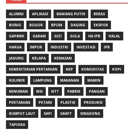
ALUMNI
APLIKASI
BAWANG PUTIH
BERAS
BISNIS
BOGOR
BPOM
DAGING
EKSPOR
GAPMMI
GARAM
GIZI
GULA
HA IPB
HALAL
HARGA
IMPOR
INDUSTRI
INVESTASI
IPB
JAGUNG
KELAPA
KEMASAN
KEMENTERIAN PERTANIAN
KKP
KOMODITAS
KOPI
KULINER
LAMPUNG
MAKANAN
MAMIN
MINUMAN
MSI
NTT
PABRIK
PANGAN
PERTANIAN
PETANI
PLASTIK
PRODUKSI
RUMPUT LAUT
SAPI
SAWIT
SINGKONG
TAPIOKA