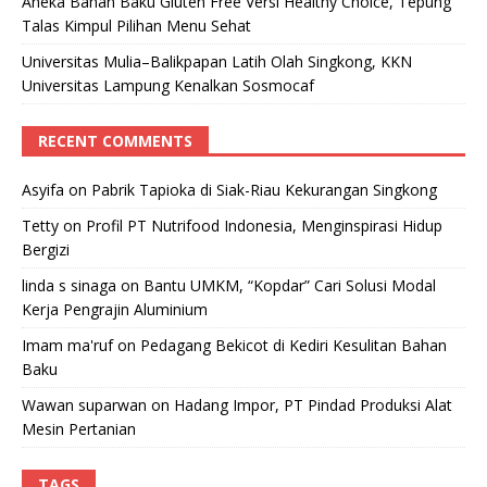
Aneka Bahan Baku Gluten Free Versi Healthy Choice, Tepung
Talas Kimpul Pilihan Menu Sehat
Universitas Mulia–Balikpapan Latih Olah Singkong, KKN
Universitas Lampung Kenalkan Sosmocaf
RECENT COMMENTS
Asyifa
on
Pabrik Tapioka di Siak-Riau Kekurangan Singkong
Tetty
on
Profil PT Nutrifood Indonesia, Menginspirasi Hidup
Bergizi
linda s sinaga
on
Bantu UMKM, “Kopdar” Cari Solusi Modal
Kerja Pengrajin Aluminium
Imam ma'ruf
on
Pedagang Bekicot di Kediri Kesulitan Bahan
Baku
Wawan suparwan
on
Hadang Impor, PT Pindad Produksi Alat
Mesin Pertanian
TAGS