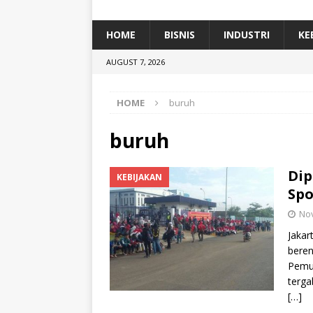
[ January 5, 2026 ]
Dihadiri Ratusan Pes
[ January 5, 2026 ]
Himpunan Alumni IP
HOME
BISNIS
INDUSTRI
KE
[ July 11, 2026 ]
Dari Limbah ke Pakan Lel
AUGUST 7, 2026
TEKNOLOGI
HOME
buruh
buruh
Dip
KEBIJAKAN
Spo
No
Jakar
beren
Pemud
terga
[…]