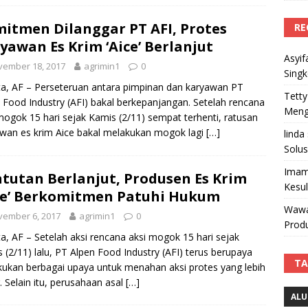
itmen Dilanggar PT AFI, Protes
RE
yawan Es Krim ‘Aice’ Berlanjut
Asyif
vember 18, 2017
agrimin1
0
Sing
ta, AF – Perseteruan antara pimpinan dan karyawan PT
Tetty
 Food Industry (AFI) bakal berkepanjangan. Setelah rencana
Mengi
mogok 15 hari sejak Kamis (2/11) sempat terhenti, ratusan
wan es krim Aice bakal melakukan mogok lagi
[…]
linda
Solus
Imam
tutan Berlanjut, Produsen Es Krim
Kesu
ce’ Berkomitmen Patuhi Hukum
Wawa
vember 6, 2017
agrimin1
0
Produ
ta, AF – Setelah aksi rencana aksi mogok 15 hari sejak
 (2/11) lalu, PT Alpen Food Industry (AFI) terus berupaya
TA
ukan berbagai upaya untuk menahan aksi protes yang lebih
. Selain itu, perusahaan asal
[…]
ALU