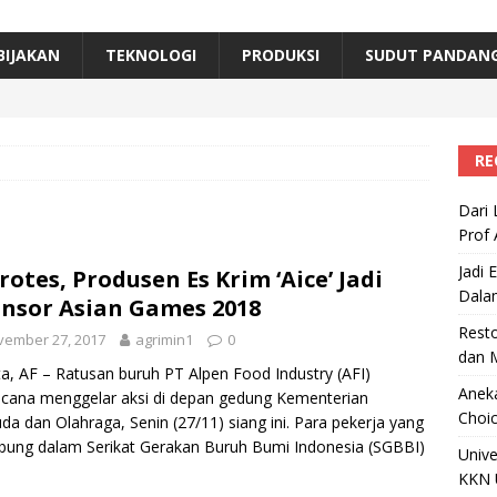
erta, Himpunan Alumni IPB Gelar Munas VII
RAGAM
B Beri Penghargaan Top 100 Alumni Prominen
RAGAM
BIJAKAN
TEKNOLOGI
PRODUKSI
SUDUT PANDAN
e, Ini Inovasi Mikroalga Prof Astri Rinanti dari Universitas Trisakti
RE
Dari 
Prof 
Jadi 
rotes, Produsen Es Krim ‘Aice’ Jadi
Dala
nsor Asian Games 2018
Resto
vember 27, 2017
agrimin1
0
dan 
ta, AF – Ratusan buruh PT Alpen Food Industry (AFI)
Aneka
cana menggelar aksi di depan gedung Kementerian
Choic
a dan Olahraga, Senin (27/11) siang ini. Para pekerja yang
bung dalam Serikat Gerakan Buruh Bumi Indonesia (SGBBI)
Unive
KKN 