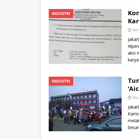
Kom
INDUSTRI
Kar
No
Jakar
Alpen
aksi 
karya
Tun
INDUSTRI
‘Ai
No
Jakar
Kamis
melak
besar