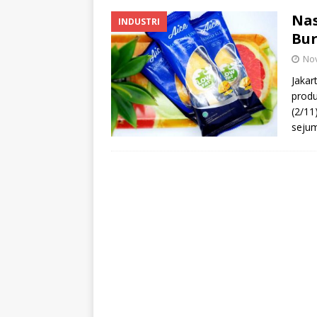
Nas
INDUSTRI
Bur
No
Jakar
produ
(2/11
sejum