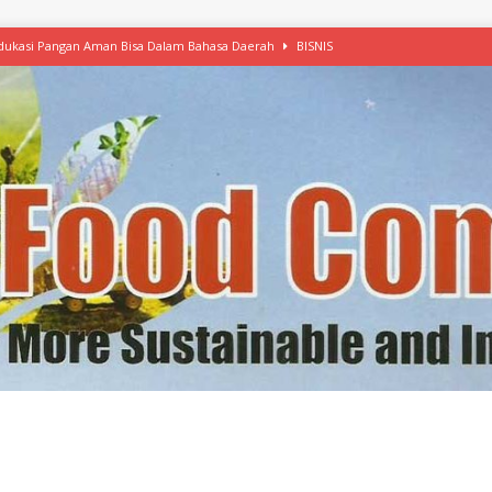
 Edukasi Pangan Aman Bisa Dalam Bahasa Daerah
BISNIS
afood’ Mulai Ekspansi, IKEA dan MSC Dukung Seafood Berkelanjutan
n Free Versi Healthy Choice, Tepung Talas Kimpul Pilihan Menu Sehat
ikpapan Latih Olah Singkong, KKN Universitas Lampung Kenalkan Sosmocaf
nis Makanan dengan McCormick, Ciptakan Raksasa Rp1.100 Triliun
etanol, MSI: Potensi Singkong Bisa Ditingkatkan
KEBIJAKAN
kel, Konawe Kepulauan Tetap Andalkan Mete, Kakao, Pala dan Kelapa