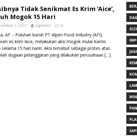
BER
ibnya Tidak Senikmat Es Krim ‘Aice’,
uh Mogok 15 Hari
DAG
vember 2, 2017
agrimin1
4
GIZI
ta, AF – Puluhan buruh PT Alpen Food Industry (AFI),
IMP
sen es krim Aice, melakukan aksi mogok mulai Kamis
) selama 15 hari nanti. Aksi tersebut sebagai protes atas
JAG
lah dugaan pelanggaran yang dilakukan perusahaan
[…]
KEM
KOM
LA
MI
PA
PLA
SAP