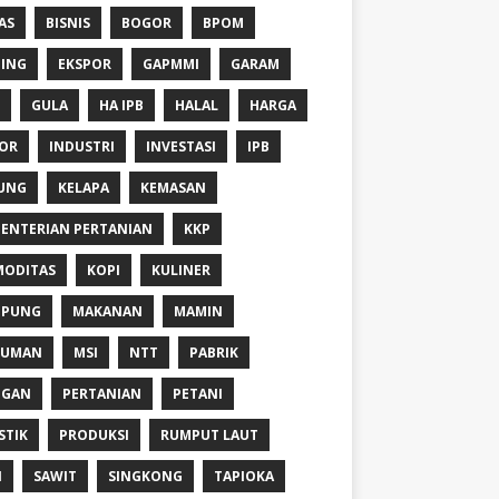
AS
BISNIS
BOGOR
BPOM
ING
EKSPOR
GAPMMI
GARAM
GULA
HA IPB
HALAL
HARGA
OR
INDUSTRI
INVESTASI
IPB
UNG
KELAPA
KEMASAN
ENTERIAN PERTANIAN
KKP
ODITAS
KOPI
KULINER
MPUNG
MAKANAN
MAMIN
NUMAN
MSI
NTT
PABRIK
NGAN
PERTANIAN
PETANI
STIK
PRODUKSI
RUMPUT LAUT
I
SAWIT
SINGKONG
TAPIOKA