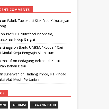
CENT COMMENTS
a
on
Pabrik Tapioka di Siak-Riau Kekurangan
kong
on
Profil PT Nutrifood Indonesia,
nspirasi Hidup Bergizi
 s sinaga
on
Bantu UMKM, “Kopdar” Cari
i Modal Kerja Pengrajin Aluminium
 ma'ruf
on
Pedagang Bekicot di Kediri
litan Bahan Baku
n suparwan
on
Hadang Impor, PT Pindad
ksi Alat Mesin Pertanian
GS
MNI
APLIKASI
BAWANG PUTIH