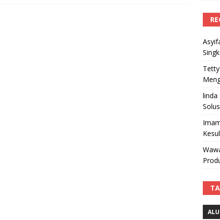
RE
Asyif
Sing
Tetty
Mengi
linda
Solus
Imam
Kesu
Wawa
Produ
TA
ALU