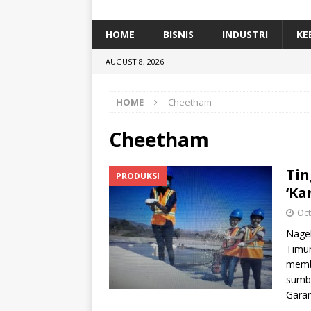
[ January 5, 2026 ]
Dihadiri Ratusan Pes
[ January 5, 2026 ]
Himpunan Alumni IP
HOME
BISNIS
INDUSTRI
KE
[ July 11, 2026 ]
Dari Limbah ke Pakan Lel
AUGUST 8, 2026
TEKNOLOGI
HOME
Cheetham
Cheetham
Tin
PRODUKSI
‘Ka
Oct
Nagek
Timur
memb
sumb
Garam