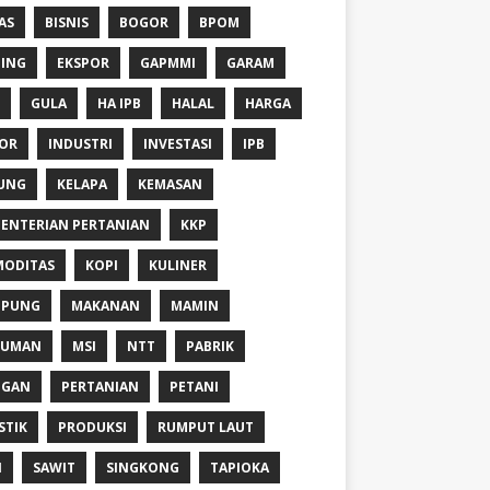
AS
BISNIS
BOGOR
BPOM
ING
EKSPOR
GAPMMI
GARAM
GULA
HA IPB
HALAL
HARGA
OR
INDUSTRI
INVESTASI
IPB
UNG
KELAPA
KEMASAN
ENTERIAN PERTANIAN
KKP
ODITAS
KOPI
KULINER
MPUNG
MAKANAN
MAMIN
NUMAN
MSI
NTT
PABRIK
NGAN
PERTANIAN
PETANI
STIK
PRODUKSI
RUMPUT LAUT
I
SAWIT
SINGKONG
TAPIOKA