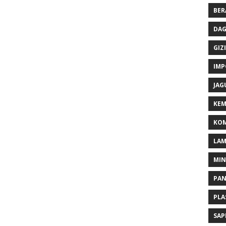
BER
DAG
GIZI
IMP
JAG
KEM
KOM
LA
MI
PA
PLA
SAP