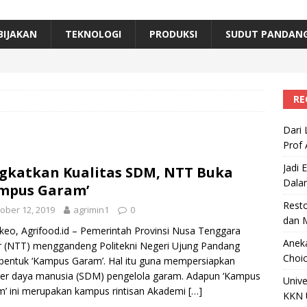
erta, Himpunan Alumni IPB Gelar Munas VII
RAGAM
B Beri Penghargaan Top 100 Alumni Prominen
RAGAM
BIJAKAN
TEKNOLOGI
PRODUKSI
SUDUT PANDAN
e, Ini Inovasi Mikroalga Prof Astri Rinanti dari Universitas Trisakti
RE
Dari 
Prof 
Jadi 
gkatkan Kualitas SDM, NTT Buka
Dala
mpus Garam’
Resto
ober 12, 2019
agrimin1
0
dan 
eo, Agrifood.id – Pemerintah Provinsi Nusa Tenggara
Aneka
 (NTT) menggandeng Politekni Negeri Ujung Pandang
Choic
entuk ‘Kampus Garam’. Hal itu guna mempersiapkan
er daya manusia (SDM) pengelola garam. Adapun ‘Kampus
Unive
’ ini merupakan kampus rintisan Akademi
[…]
KKN 