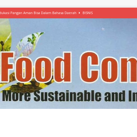
 Edukasi Pangan Aman Bisa Dalam Bahasa Daerah
BISNIS
afood’ Mulai Ekspansi, IKEA dan MSC Dukung Seafood Berkelanjutan
n Free Versi Healthy Choice, Tepung Talas Kimpul Pilihan Menu Sehat
ikpapan Latih Olah Singkong, KKN Universitas Lampung Kenalkan Sosmocaf
nis Makanan dengan McCormick, Ciptakan Raksasa Rp1.100 Triliun
etanol, MSI: Potensi Singkong Bisa Ditingkatkan
KEBIJAKAN
kel, Konawe Kepulauan Tetap Andalkan Mete, Kakao, Pala dan Kelapa