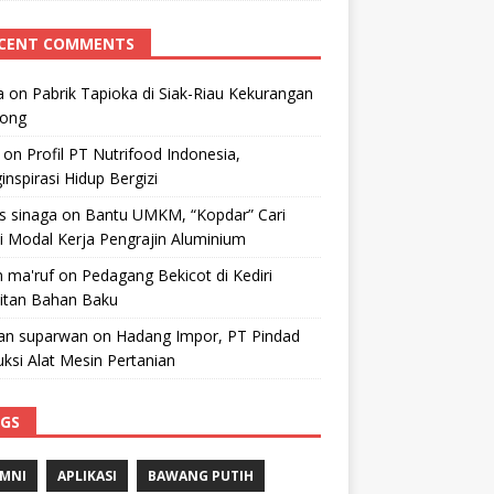
CENT COMMENTS
a
on
Pabrik Tapioka di Siak-Riau Kekurangan
kong
on
Profil PT Nutrifood Indonesia,
nspirasi Hidup Bergizi
 s sinaga
on
Bantu UMKM, “Kopdar” Cari
i Modal Kerja Pengrajin Aluminium
 ma'ruf
on
Pedagang Bekicot di Kediri
litan Bahan Baku
n suparwan
on
Hadang Impor, PT Pindad
ksi Alat Mesin Pertanian
GS
MNI
APLIKASI
BAWANG PUTIH