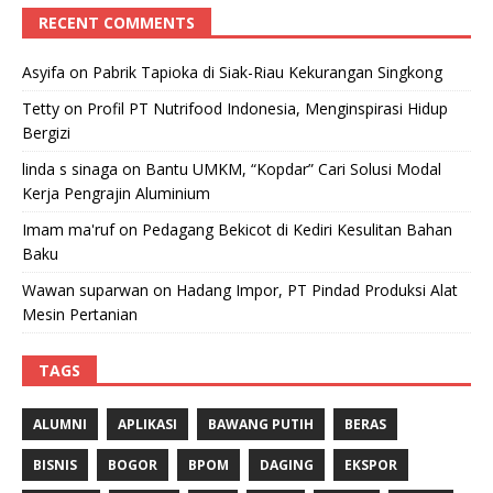
RECENT COMMENTS
Asyifa
on
Pabrik Tapioka di Siak-Riau Kekurangan Singkong
Tetty
on
Profil PT Nutrifood Indonesia, Menginspirasi Hidup
Bergizi
linda s sinaga
on
Bantu UMKM, “Kopdar” Cari Solusi Modal
Kerja Pengrajin Aluminium
Imam ma'ruf
on
Pedagang Bekicot di Kediri Kesulitan Bahan
Baku
Wawan suparwan
on
Hadang Impor, PT Pindad Produksi Alat
Mesin Pertanian
TAGS
ALUMNI
APLIKASI
BAWANG PUTIH
BERAS
BISNIS
BOGOR
BPOM
DAGING
EKSPOR