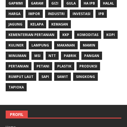
GAPMMI
GARAM
GIZI
GULA
HA IPB
HALAL
HARGA
IMPOR
INDUSTRI
INVESTASI
IPB
JAGUNG
KELAPA
KEMASAN
KEMENTERIAN PERTANIAN
KKP
KOMODITAS
KOPI
KULINER
LAMPUNG
MAKANAN
MAMIN
MINUMAN
MSI
NTT
PABRIK
PANGAN
PERTANIAN
PETANI
PLASTIK
PRODUKSI
RUMPUT LAUT
SAPI
SAWIT
SINGKONG
TAPIOKA
PROFIL
Home