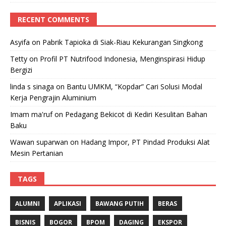
RECENT COMMENTS
Asyifa
on
Pabrik Tapioka di Siak-Riau Kekurangan Singkong
Tetty
on
Profil PT Nutrifood Indonesia, Menginspirasi Hidup
Bergizi
linda s sinaga
on
Bantu UMKM, “Kopdar” Cari Solusi Modal
Kerja Pengrajin Aluminium
Imam ma'ruf
on
Pedagang Bekicot di Kediri Kesulitan Bahan
Baku
Wawan suparwan
on
Hadang Impor, PT Pindad Produksi Alat
Mesin Pertanian
TAGS
ALUMNI
APLIKASI
BAWANG PUTIH
BERAS
BISNIS
BOGOR
BPOM
DAGING
EKSPOR