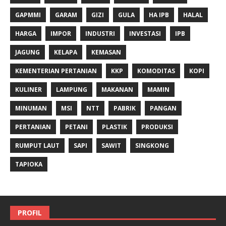
GAPMMI
GARAM
GIZI
GULA
HA IPB
HALAL
HARGA
IMPOR
INDUSTRI
INVESTASI
IPB
JAGUNG
KELAPA
KEMASAN
KEMENTERIAN PERTANIAN
KKP
KOMODITAS
KOPI
KULINER
LAMPUNG
MAKANAN
MAMIN
MINUMAN
MSI
NTT
PABRIK
PANGAN
PERTANIAN
PETANI
PLASTIK
PRODUKSI
RUMPUT LAUT
SAPI
SAWIT
SINGKONG
TAPIOKA
PROFIL