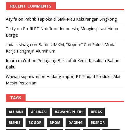
RECENT COMMENTS
Asyifa
on
Pabrik Tapioka di Siak-Riau Kekurangan Singkong
Tetty
on
Profil PT Nutrifood Indonesia, Menginspirasi Hidup
Bergizi
linda s sinaga
on
Bantu UMKM, “Kopdar” Cari Solusi Modal
Kerja Pengrajin Aluminium
Imam ma'ruf
on
Pedagang Bekicot di Kediri Kesulitan Bahan
Baku
Wawan suparwan
on
Hadang Impor, PT Pindad Produksi Alat
Mesin Pertanian
TAGS
ALUMNI
APLIKASI
BAWANG PUTIH
BERAS
BISNIS
BOGOR
BPOM
DAGING
EKSPOR