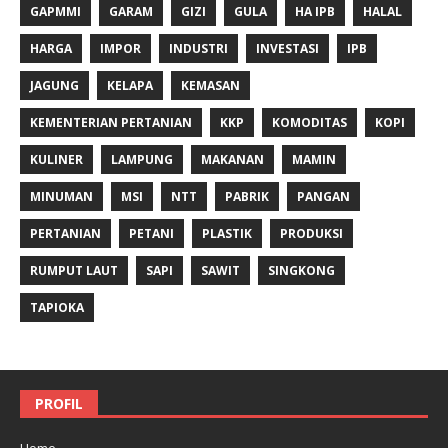
GAPMMI
GARAM
GIZI
GULA
HA IPB
HALAL
HARGA
IMPOR
INDUSTRI
INVESTASI
IPB
JAGUNG
KELAPA
KEMASAN
KEMENTERIAN PERTANIAN
KKP
KOMODITAS
KOPI
KULINER
LAMPUNG
MAKANAN
MAMIN
MINUMAN
MSI
NTT
PABRIK
PANGAN
PERTANIAN
PETANI
PLASTIK
PRODUKSI
RUMPUT LAUT
SAPI
SAWIT
SINGKONG
TAPIOKA
PROFIL
Home