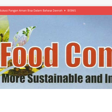
 Edukasi Pangan Aman Bisa Dalam Bahasa Daerah
BISNIS
afood’ Mulai Ekspansi, IKEA dan MSC Dukung Seafood Berkelanjutan
n Free Versi Healthy Choice, Tepung Talas Kimpul Pilihan Menu Sehat
ikpapan Latih Olah Singkong, KKN Universitas Lampung Kenalkan Sosmocaf
nis Makanan dengan McCormick, Ciptakan Raksasa Rp1.100 Triliun
etanol, MSI: Potensi Singkong Bisa Ditingkatkan
KEBIJAKAN
kel, Konawe Kepulauan Tetap Andalkan Mete, Kakao, Pala dan Kelapa