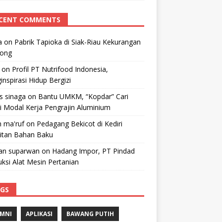
CENT COMMENTS
a
on
Pabrik Tapioka di Siak-Riau Kekurangan
kong
on
Profil PT Nutrifood Indonesia,
nspirasi Hidup Bergizi
 s sinaga
on
Bantu UMKM, “Kopdar” Cari
i Modal Kerja Pengrajin Aluminium
 ma'ruf
on
Pedagang Bekicot di Kediri
litan Bahan Baku
n suparwan
on
Hadang Impor, PT Pindad
ksi Alat Mesin Pertanian
GS
MNI
APLIKASI
BAWANG PUTIH