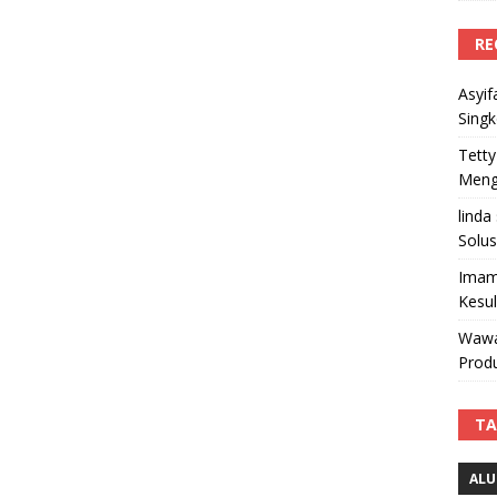
RE
Asyif
Sing
Tetty
Mengi
linda
Solus
Imam
Kesu
Wawa
Produ
TA
ALU