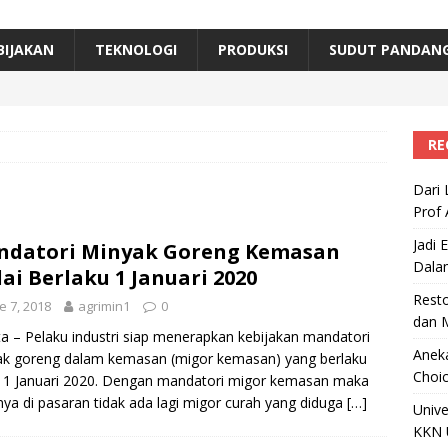
erta, Himpunan Alumni IPB Gelar Munas VII
RAGAM
B Beri Penghargaan Top 100 Alumni Prominen
RAGAM
BIJAKAN
TEKNOLOGI
PRODUKSI
SUDUT PANDAN
e, Ini Inovasi Mikroalga Prof Astri Rinanti dari Universitas Trisakti
RE
Dari 
Prof 
Jadi 
ndatori Minyak Goreng Kemasan
Dala
ai Berlaku 1 Januari 2020
Resto
e 7, 2018
agrimin1
0
dan 
ta – Pelaku industri siap menerapkan kebijakan mandatori
Aneka
k goreng dalam kemasan (migor kemasan) yang berlaku
Choic
 1 Januari 2020. Dengan mandatori migor kemasan maka
nya di pasaran tidak ada lagi migor curah yang diduga
[…]
Unive
KKN 