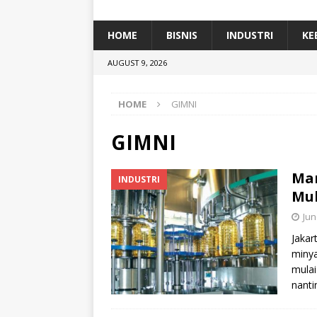
[ January 5, 2026 ]
Dihadiri Ratusan Pes
[ January 5, 2026 ]
Himpunan Alumni IP
HOME
BISNIS
INDUSTRI
KE
[ July 11, 2026 ]
Dari Limbah ke Pakan Lel
AUGUST 9, 2026
TEKNOLOGI
HOME
GIMNI
GIMNI
Ma
INDUSTRI
Mul
Jun
Jakar
minya
mulai
nanti