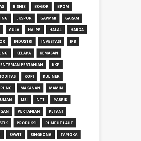
AS
BISNIS
BOGOR
BPOM
ING
EKSPOR
GAPMMI
GARAM
GULA
HA IPB
HALAL
HARGA
OR
INDUSTRI
INVESTASI
IPB
UNG
KELAPA
KEMASAN
ENTERIAN PERTANIAN
KKP
ODITAS
KOPI
KULINER
MPUNG
MAKANAN
MAMIN
NUMAN
MSI
NTT
PABRIK
NGAN
PERTANIAN
PETANI
STIK
PRODUKSI
RUMPUT LAUT
I
SAWIT
SINGKONG
TAPIOKA