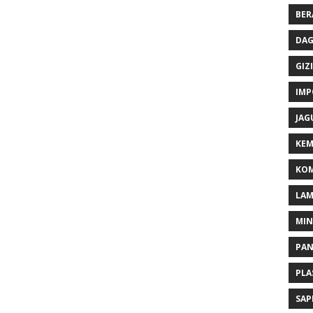
BER
DAG
GIZI
IMP
JAG
KEM
KOM
LA
MI
PA
PLA
SAP