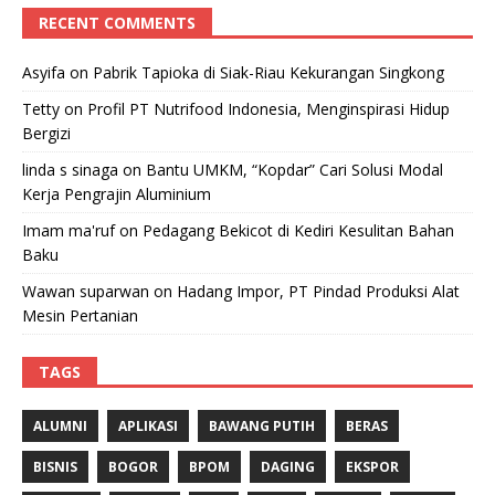
RECENT COMMENTS
Asyifa
on
Pabrik Tapioka di Siak-Riau Kekurangan Singkong
Tetty
on
Profil PT Nutrifood Indonesia, Menginspirasi Hidup
Bergizi
linda s sinaga
on
Bantu UMKM, “Kopdar” Cari Solusi Modal
Kerja Pengrajin Aluminium
Imam ma'ruf
on
Pedagang Bekicot di Kediri Kesulitan Bahan
Baku
Wawan suparwan
on
Hadang Impor, PT Pindad Produksi Alat
Mesin Pertanian
TAGS
ALUMNI
APLIKASI
BAWANG PUTIH
BERAS
BISNIS
BOGOR
BPOM
DAGING
EKSPOR