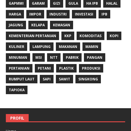
GAPMMI
GARAM
GIZI
GULA
HA IPB
HALAL
HARGA
IMPOR
INDUSTRI
INVESTASI
IPB
JAGUNG
KELAPA
KEMASAN
KEMENTERIAN PERTANIAN
KKP
KOMODITAS
KOPI
KULINER
LAMPUNG
MAKANAN
MAMIN
MINUMAN
MSI
NTT
PABRIK
PANGAN
PERTANIAN
PETANI
PLASTIK
PRODUKSI
RUMPUT LAUT
SAPI
SAWIT
SINGKONG
TAPIOKA
PROFIL
Home