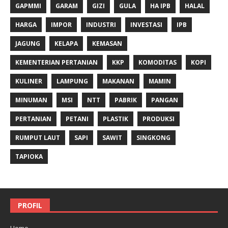
GAPMMI
GARAM
GIZI
GULA
HA IPB
HALAL
HARGA
IMPOR
INDUSTRI
INVESTASI
IPB
JAGUNG
KELAPA
KEMASAN
KEMENTERIAN PERTANIAN
KKP
KOMODITAS
KOPI
KULINER
LAMPUNG
MAKANAN
MAMIN
MINUMAN
MSI
NTT
PABRIK
PANGAN
PERTANIAN
PETANI
PLASTIK
PRODUKSI
RUMPUT LAUT
SAPI
SAWIT
SINGKONG
TAPIOKA
PROFIL
Home