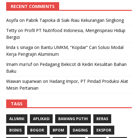
RECENT COMMENTS
Asyifa
on
Pabrik Tapioka di Siak-Riau Kekurangan Singkong
Tetty
on
Profil PT Nutrifood Indonesia, Menginspirasi Hidup
Bergizi
linda s sinaga
on
Bantu UMKM, “Kopdar” Cari Solusi Modal
Kerja Pengrajin Aluminium
Imam ma'ruf
on
Pedagang Bekicot di Kediri Kesulitan Bahan
Baku
Wawan suparwan
on
Hadang Impor, PT Pindad Produksi Alat
Mesin Pertanian
TAGS
ALUMNI
APLIKASI
BAWANG PUTIH
BERAS
BISNIS
BOGOR
BPOM
DAGING
EKSPOR