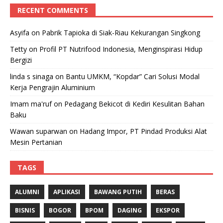
RECENT COMMENTS
Asyifa
on
Pabrik Tapioka di Siak-Riau Kekurangan Singkong
Tetty
on
Profil PT Nutrifood Indonesia, Menginspirasi Hidup
Bergizi
linda s sinaga
on
Bantu UMKM, “Kopdar” Cari Solusi Modal
Kerja Pengrajin Aluminium
Imam ma'ruf
on
Pedagang Bekicot di Kediri Kesulitan Bahan
Baku
Wawan suparwan
on
Hadang Impor, PT Pindad Produksi Alat
Mesin Pertanian
TAGS
ALUMNI
APLIKASI
BAWANG PUTIH
BERAS
BISNIS
BOGOR
BPOM
DAGING
EKSPOR