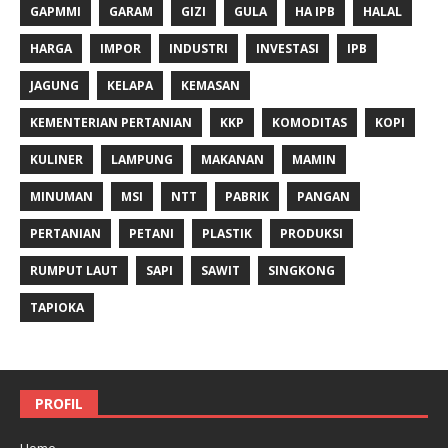
GAPMMI
GARAM
GIZI
GULA
HA IPB
HALAL
HARGA
IMPOR
INDUSTRI
INVESTASI
IPB
JAGUNG
KELAPA
KEMASAN
KEMENTERIAN PERTANIAN
KKP
KOMODITAS
KOPI
KULINER
LAMPUNG
MAKANAN
MAMIN
MINUMAN
MSI
NTT
PABRIK
PANGAN
PERTANIAN
PETANI
PLASTIK
PRODUKSI
RUMPUT LAUT
SAPI
SAWIT
SINGKONG
TAPIOKA
PROFIL
Home