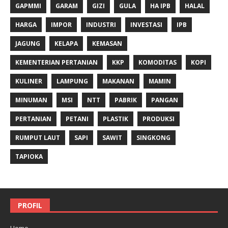
GAPMMI
GARAM
GIZI
GULA
HA IPB
HALAL
HARGA
IMPOR
INDUSTRI
INVESTASI
IPB
JAGUNG
KELAPA
KEMASAN
KEMENTERIAN PERTANIAN
KKP
KOMODITAS
KOPI
KULINER
LAMPUNG
MAKANAN
MAMIN
MINUMAN
MSI
NTT
PABRIK
PANGAN
PERTANIAN
PETANI
PLASTIK
PRODUKSI
RUMPUT LAUT
SAPI
SAWIT
SINGKONG
TAPIOKA
PROFIL
Home