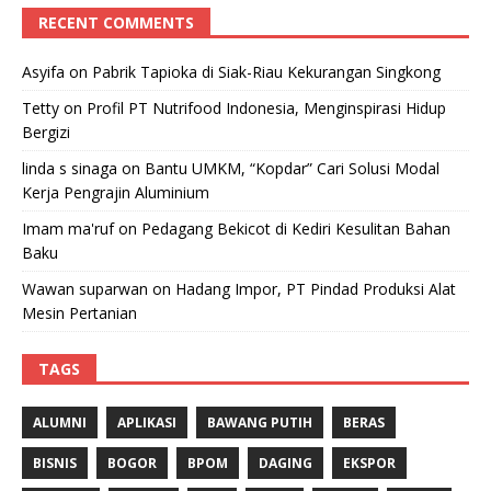
RECENT COMMENTS
Asyifa
on
Pabrik Tapioka di Siak-Riau Kekurangan Singkong
Tetty
on
Profil PT Nutrifood Indonesia, Menginspirasi Hidup
Bergizi
linda s sinaga
on
Bantu UMKM, “Kopdar” Cari Solusi Modal
Kerja Pengrajin Aluminium
Imam ma'ruf
on
Pedagang Bekicot di Kediri Kesulitan Bahan
Baku
Wawan suparwan
on
Hadang Impor, PT Pindad Produksi Alat
Mesin Pertanian
TAGS
ALUMNI
APLIKASI
BAWANG PUTIH
BERAS
BISNIS
BOGOR
BPOM
DAGING
EKSPOR