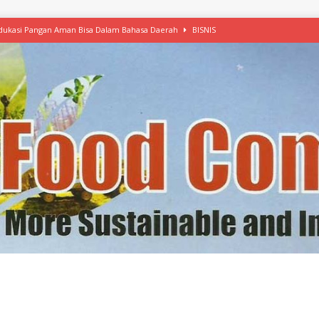
 Edukasi Pangan Aman Bisa Dalam Bahasa Daerah
BISNIS
afood’ Mulai Ekspansi, IKEA dan MSC Dukung Seafood Berkelanjutan
n Free Versi Healthy Choice, Tepung Talas Kimpul Pilihan Menu Sehat
ikpapan Latih Olah Singkong, KKN Universitas Lampung Kenalkan Sosmocaf
nis Makanan dengan McCormick, Ciptakan Raksasa Rp1.100 Triliun
etanol, MSI: Potensi Singkong Bisa Ditingkatkan
KEBIJAKAN
kel, Konawe Kepulauan Tetap Andalkan Mete, Kakao, Pala dan Kelapa