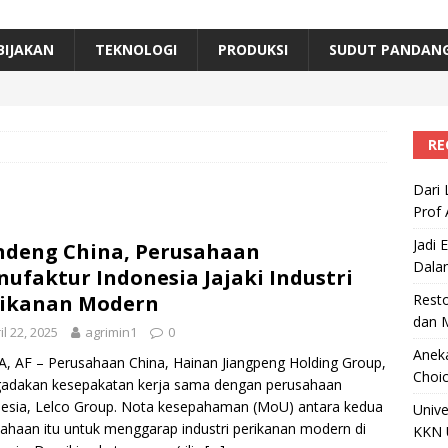
erta, Himpunan Alumni IPB Gelar Munas VII
RAGAM
B Beri Penghargaan Top 100 Alumni Prominen
RAGAM
BIJAKAN
TEKNOLOGI
PRODUKSI
SUDUT PANDAN
e, Ini Inovasi Mikroalga Prof Astri Rinanti dari Universitas Trisakti
RE
Dari 
Prof 
Jadi 
deng China, Perusahaan
Dala
ufaktur Indonesia Jajaki Industri
rikanan Modern
Resto
dan 
il 22, 2025
agrimin1
0
Aneka
, AF – Perusahaan China, Hainan Jiangpeng Holding Group,
Choic
adakan kesepakatan kerja sama dengan perusahaan
esia, Lelco Group. Nota kesepahaman (MoU) antara kedua
Unive
ahaan itu untuk menggarap industri perikanan modern di
KKN 