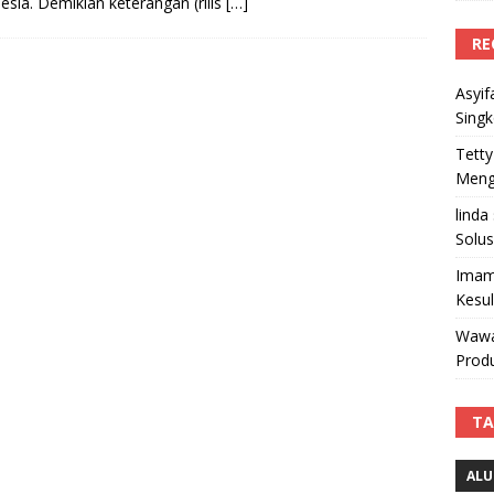
esia. Demikian keterangan (rilis
[…]
RE
Asyif
Sing
Tetty
Mengi
linda
Solus
Imam
Kesu
Wawa
Produ
TA
ALU