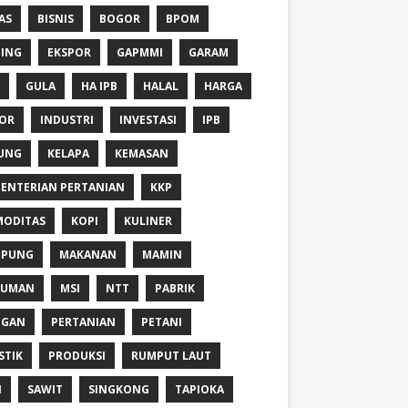
AS
BISNIS
BOGOR
BPOM
ING
EKSPOR
GAPMMI
GARAM
GULA
HA IPB
HALAL
HARGA
OR
INDUSTRI
INVESTASI
IPB
UNG
KELAPA
KEMASAN
ENTERIAN PERTANIAN
KKP
ODITAS
KOPI
KULINER
MPUNG
MAKANAN
MAMIN
NUMAN
MSI
NTT
PABRIK
NGAN
PERTANIAN
PETANI
STIK
PRODUKSI
RUMPUT LAUT
I
SAWIT
SINGKONG
TAPIOKA