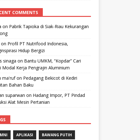
CENT COMMENTS
a
on
Pabrik Tapioka di Siak-Riau Kekurangan
kong
on
Profil PT Nutrifood Indonesia,
nspirasi Hidup Bergizi
 s sinaga
on
Bantu UMKM, “Kopdar” Cari
i Modal Kerja Pengrajin Aluminium
 ma'ruf
on
Pedagang Bekicot di Kediri
litan Bahan Baku
n suparwan
on
Hadang Impor, PT Pindad
ksi Alat Mesin Pertanian
GS
MNI
APLIKASI
BAWANG PUTIH