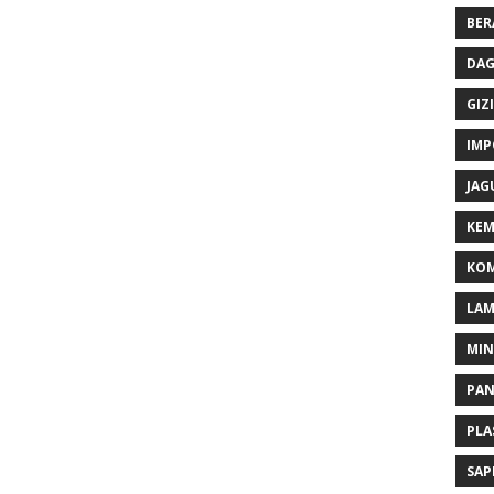
BER
DAG
GIZI
IMP
JAG
KEM
KOM
LA
MI
PA
PLA
SAP