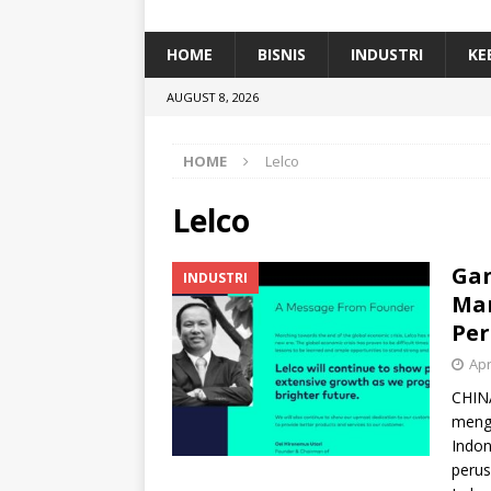
[ January 5, 2026 ]
Dihadiri Ratusan Pes
[ January 5, 2026 ]
Himpunan Alumni IP
HOME
BISNIS
INDUSTRI
KE
[ July 11, 2026 ]
Dari Limbah ke Pakan Lel
AUGUST 8, 2026
TEKNOLOGI
HOME
Lelco
Lelco
Gan
INDUSTRI
Man
Pe
Apr
CHINA
meng
Indon
perus