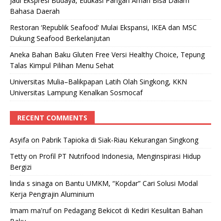
Jadi Ekspresi Budaya, Edukasi Pangan Aman Bisa Dalam
Bahasa Daerah
Restoran ‘Republik Seafood’ Mulai Ekspansi, IKEA dan MSC
Dukung Seafood Berkelanjutan
Aneka Bahan Baku Gluten Free Versi Healthy Choice, Tepung
Talas Kimpul Pilihan Menu Sehat
Universitas Mulia–Balikpapan Latih Olah Singkong, KKN
Universitas Lampung Kenalkan Sosmocaf
RECENT COMMENTS
Asyifa
on
Pabrik Tapioka di Siak-Riau Kekurangan Singkong
Tetty
on
Profil PT Nutrifood Indonesia, Menginspirasi Hidup
Bergizi
linda s sinaga
on
Bantu UMKM, “Kopdar” Cari Solusi Modal
Kerja Pengrajin Aluminium
Imam ma'ruf
on
Pedagang Bekicot di Kediri Kesulitan Bahan