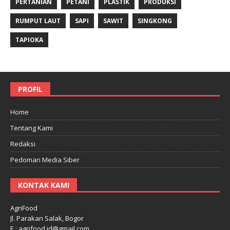
PERTANIAN
PETANI
PLASTIK
PRODUKSI
RUMPUT LAUT
SAPI
SAWIT
SINGKONG
TAPIOKA
PROFIL
Home
Tentang Kami
Redaksi
Pedoman Media Siber
KONTAK KAMI
AgriFood
Jl. Parakan Salak, Bogor
E : agrifood.id@gmail.com