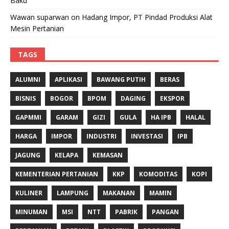
Baku
Wawan suparwan
on
Hadang Impor, PT Pindad Produksi Alat
Mesin Pertanian
TAGS
ALUMNI
APLIKASI
BAWANG PUTIH
BERAS
BISNIS
BOGOR
BPOM
DAGING
EKSPOR
GAPMMI
GARAM
GIZI
GULA
HA IPB
HALAL
HARGA
IMPOR
INDUSTRI
INVESTASI
IPB
JAGUNG
KELAPA
KEMASAN
KEMENTERIAN PERTANIAN
KKP
KOMODITAS
KOPI
KULINER
LAMPUNG
MAKANAN
MAMIN
MINUMAN
MSI
NTT
PABRIK
PANGAN