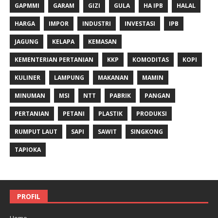
GAPMMI
GARAM
GIZI
GULA
HA IPB
HALAL
HARGA
IMPOR
INDUSTRI
INVESTASI
IPB
JAGUNG
KELAPA
KEMASAN
KEMENTERIAN PERTANIAN
KKP
KOMODITAS
KOPI
KULINER
LAMPUNG
MAKANAN
MAMIN
MINUMAN
MSI
NTT
PABRIK
PANGAN
PERTANIAN
PETANI
PLASTIK
PRODUKSI
RUMPUT LAUT
SAPI
SAWIT
SINGKONG
TAPIOKA
PROFIL
Home