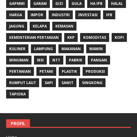
GAPMMI
GARAM
GIZI
GULA
HA IPB
HALAL
HARGA
IMPOR
INDUSTRI
INVESTASI
IPB
JAGUNG
KELAPA
KEMASAN
KEMENTERIAN PERTANIAN
KKP
KOMODITAS
KOPI
KULINER
LAMPUNG
MAKANAN
MAMIN
MINUMAN
MSI
NTT
PABRIK
PANGAN
PERTANIAN
PETANI
PLASTIK
PRODUKSI
RUMPUT LAUT
SAPI
SAWIT
SINGKONG
TAPIOKA
PROFIL
Home