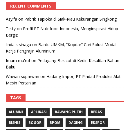
RECENT COMMENTS
Asyifa
on
Pabrik Tapioka di Siak-Riau Kekurangan Singkong
Tetty
on
Profil PT Nutrifood Indonesia, Menginspirasi Hidup
Bergizi
linda s sinaga
on
Bantu UMKM, “Kopdar” Cari Solusi Modal
Kerja Pengrajin Aluminium
Imam ma'ruf
on
Pedagang Bekicot di Kediri Kesulitan Bahan
Baku
Wawan suparwan
on
Hadang Impor, PT Pindad Produksi Alat
Mesin Pertanian
TAGS
ALUMNI
APLIKASI
BAWANG PUTIH
BERAS
BISNIS
BOGOR
BPOM
DAGING
EKSPOR