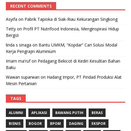
RECENT COMMENTS
Asyifa
on
Pabrik Tapioka di Siak-Riau Kekurangan Singkong
Tetty
on
Profil PT Nutrifood Indonesia, Menginspirasi Hidup
Bergizi
linda s sinaga
on
Bantu UMKM, “Kopdar” Cari Solusi Modal
Kerja Pengrajin Aluminium
Imam ma'ruf
on
Pedagang Bekicot di Kediri Kesulitan Bahan
Baku
Wawan suparwan
on
Hadang Impor, PT Pindad Produksi Alat
Mesin Pertanian
TAGS
ALUMNI
APLIKASI
BAWANG PUTIH
BERAS
BISNIS
BOGOR
BPOM
DAGING
EKSPOR