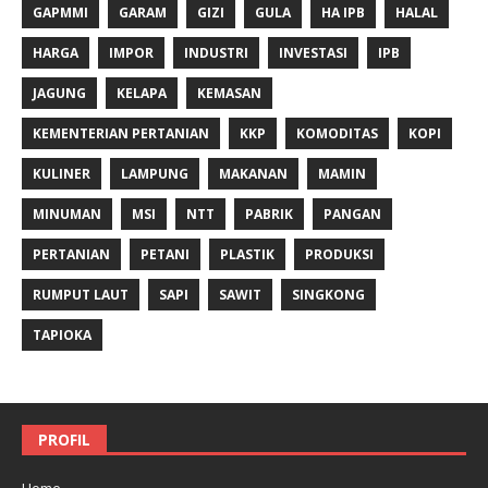
GAPMMI
GARAM
GIZI
GULA
HA IPB
HALAL
HARGA
IMPOR
INDUSTRI
INVESTASI
IPB
JAGUNG
KELAPA
KEMASAN
KEMENTERIAN PERTANIAN
KKP
KOMODITAS
KOPI
KULINER
LAMPUNG
MAKANAN
MAMIN
MINUMAN
MSI
NTT
PABRIK
PANGAN
PERTANIAN
PETANI
PLASTIK
PRODUKSI
RUMPUT LAUT
SAPI
SAWIT
SINGKONG
TAPIOKA
PROFIL
Home