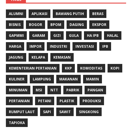
ALUMNI
APLIKASI
BAWANG PUTIH
BERAS
BISNIS
BOGOR
BPOM
DAGING
EKSPOR
GAPMMI
GARAM
GIZI
GULA
HA IPB
HALAL
HARGA
IMPOR
INDUSTRI
INVESTASI
IPB
JAGUNG
KELAPA
KEMASAN
KEMENTERIAN PERTANIAN
KKP
KOMODITAS
KOPI
KULINER
LAMPUNG
MAKANAN
MAMIN
MINUMAN
MSI
NTT
PABRIK
PANGAN
PERTANIAN
PETANI
PLASTIK
PRODUKSI
RUMPUT LAUT
SAPI
SAWIT
SINGKONG
TAPIOKA