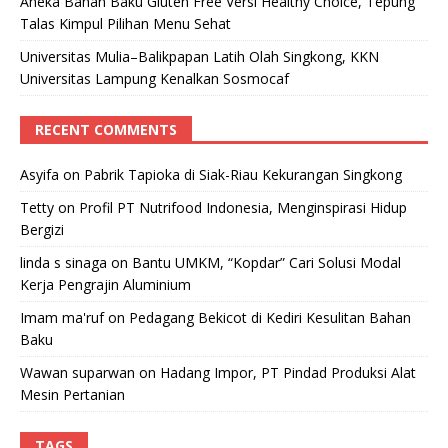
Aneka Bahan Baku Gluten Free Versi Healthy Choice, Tepung
Talas Kimpul Pilihan Menu Sehat
Universitas Mulia–Balikpapan Latih Olah Singkong, KKN
Universitas Lampung Kenalkan Sosmocaf
RECENT COMMENTS
Asyifa
on
Pabrik Tapioka di Siak-Riau Kekurangan Singkong
Tetty
on
Profil PT Nutrifood Indonesia, Menginspirasi Hidup
Bergizi
linda s sinaga
on
Bantu UMKM, “Kopdar” Cari Solusi Modal
Kerja Pengrajin Aluminium
Imam ma'ruf
on
Pedagang Bekicot di Kediri Kesulitan Bahan
Baku
Wawan suparwan
on
Hadang Impor, PT Pindad Produksi Alat
Mesin Pertanian
TAGS