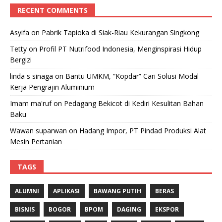
RECENT COMMENTS
Asyifa
on
Pabrik Tapioka di Siak-Riau Kekurangan Singkong
Tetty
on
Profil PT Nutrifood Indonesia, Menginspirasi Hidup
Bergizi
linda s sinaga
on
Bantu UMKM, “Kopdar” Cari Solusi Modal
Kerja Pengrajin Aluminium
Imam ma'ruf
on
Pedagang Bekicot di Kediri Kesulitan Bahan
Baku
Wawan suparwan
on
Hadang Impor, PT Pindad Produksi Alat
Mesin Pertanian
TAGS
ALUMNI
APLIKASI
BAWANG PUTIH
BERAS
BISNIS
BOGOR
BPOM
DAGING
EKSPOR