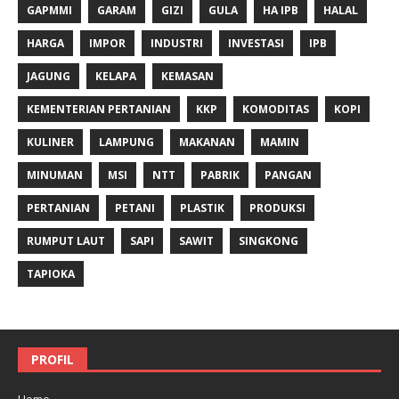
GAPMMI
GARAM
GIZI
GULA
HA IPB
HALAL
HARGA
IMPOR
INDUSTRI
INVESTASI
IPB
JAGUNG
KELAPA
KEMASAN
KEMENTERIAN PERTANIAN
KKP
KOMODITAS
KOPI
KULINER
LAMPUNG
MAKANAN
MAMIN
MINUMAN
MSI
NTT
PABRIK
PANGAN
PERTANIAN
PETANI
PLASTIK
PRODUKSI
RUMPUT LAUT
SAPI
SAWIT
SINGKONG
TAPIOKA
PROFIL
Home