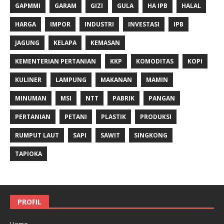
GAPMMI
GARAM
GIZI
GULA
HA IPB
HALAL
HARGA
IMPOR
INDUSTRI
INVESTASI
IPB
JAGUNG
KELAPA
KEMASAN
KEMENTERIAN PERTANIAN
KKP
KOMODITAS
KOPI
KULINER
LAMPUNG
MAKANAN
MAMIN
MINUMAN
MSI
NTT
PABRIK
PANGAN
PERTANIAN
PETANI
PLASTIK
PRODUKSI
RUMPUT LAUT
SAPI
SAWIT
SINGKONG
TAPIOKA
PROFIL
Home