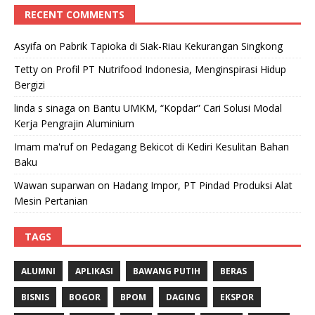
RECENT COMMENTS
Asyifa
on
Pabrik Tapioka di Siak-Riau Kekurangan Singkong
Tetty
on
Profil PT Nutrifood Indonesia, Menginspirasi Hidup
Bergizi
linda s sinaga
on
Bantu UMKM, “Kopdar” Cari Solusi Modal
Kerja Pengrajin Aluminium
Imam ma'ruf
on
Pedagang Bekicot di Kediri Kesulitan Bahan
Baku
Wawan suparwan
on
Hadang Impor, PT Pindad Produksi Alat
Mesin Pertanian
TAGS
ALUMNI
APLIKASI
BAWANG PUTIH
BERAS
BISNIS
BOGOR
BPOM
DAGING
EKSPOR