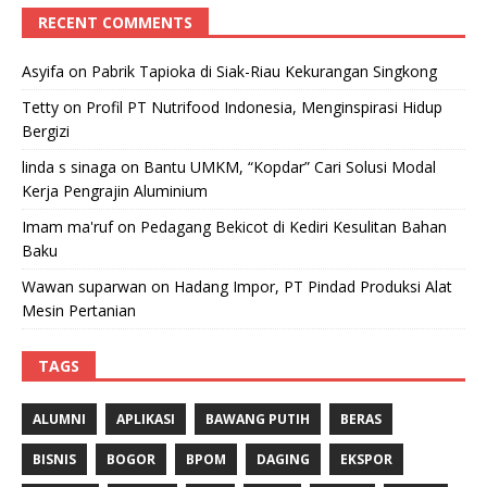
RECENT COMMENTS
Asyifa
on
Pabrik Tapioka di Siak-Riau Kekurangan Singkong
Tetty
on
Profil PT Nutrifood Indonesia, Menginspirasi Hidup
Bergizi
linda s sinaga
on
Bantu UMKM, “Kopdar” Cari Solusi Modal
Kerja Pengrajin Aluminium
Imam ma'ruf
on
Pedagang Bekicot di Kediri Kesulitan Bahan
Baku
Wawan suparwan
on
Hadang Impor, PT Pindad Produksi Alat
Mesin Pertanian
TAGS
ALUMNI
APLIKASI
BAWANG PUTIH
BERAS
BISNIS
BOGOR
BPOM
DAGING
EKSPOR