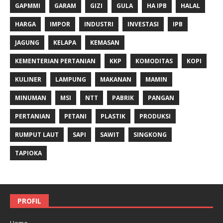
GAPMMI
GARAM
GIZI
GULA
HA IPB
HALAL
HARGA
IMPOR
INDUSTRI
INVESTASI
IPB
JAGUNG
KELAPA
KEMASAN
KEMENTERIAN PERTANIAN
KKP
KOMODITAS
KOPI
KULINER
LAMPUNG
MAKANAN
MAMIN
MINUMAN
MSI
NTT
PABRIK
PANGAN
PERTANIAN
PETANI
PLASTIK
PRODUKSI
RUMPUT LAUT
SAPI
SAWIT
SINGKONG
TAPIOKA
PROFIL
Home