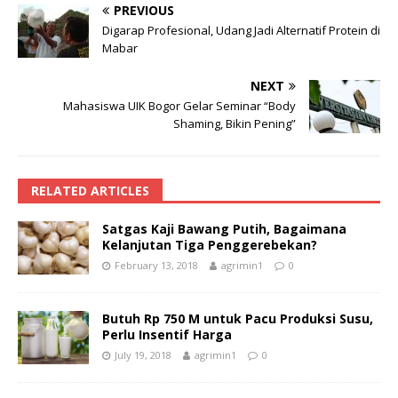
PREVIOUS
Digarap Profesional, Udang Jadi Alternatif Protein di
Mabar
NEXT
Mahasiswa UIK Bogor Gelar Seminar “Body
Shaming, Bikin Pening”
RELATED ARTICLES
Satgas Kaji Bawang Putih, Bagaimana
Kelanjutan Tiga Penggerebekan?
February 13, 2018
agrimin1
0
Butuh Rp 750 M untuk Pacu Produksi Susu,
Perlu Insentif Harga
July 19, 2018
agrimin1
0