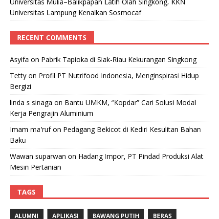
Universitas Mulia–Balikpapan Latih Olah Singkong, KKN
Universitas Lampung Kenalkan Sosmocaf
RECENT COMMENTS
Asyifa
on
Pabrik Tapioka di Siak-Riau Kekurangan Singkong
Tetty
on
Profil PT Nutrifood Indonesia, Menginspirasi Hidup
Bergizi
linda s sinaga
on
Bantu UMKM, “Kopdar” Cari Solusi Modal
Kerja Pengrajin Aluminium
Imam ma'ruf
on
Pedagang Bekicot di Kediri Kesulitan Bahan
Baku
Wawan suparwan
on
Hadang Impor, PT Pindad Produksi Alat
Mesin Pertanian
TAGS
ALUMNI
APLIKASI
BAWANG PUTIH
BERAS