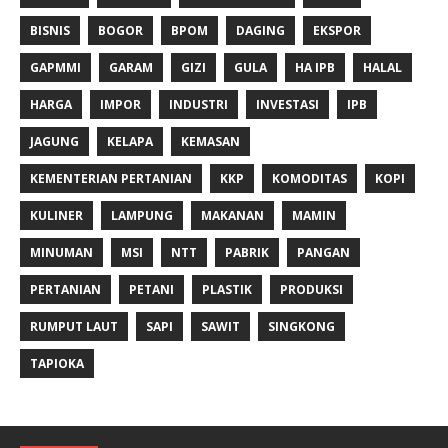
BISNIS
BOGOR
BPOM
DAGING
EKSPOR
GAPMMI
GARAM
GIZI
GULA
HA IPB
HALAL
HARGA
IMPOR
INDUSTRI
INVESTASI
IPB
JAGUNG
KELAPA
KEMASAN
KEMENTERIAN PERTANIAN
KKP
KOMODITAS
KOPI
KULINER
LAMPUNG
MAKANAN
MAMIN
MINUMAN
MSI
NTT
PABRIK
PANGAN
PERTANIAN
PETANI
PLASTIK
PRODUKSI
RUMPUT LAUT
SAPI
SAWIT
SINGKONG
TAPIOKA