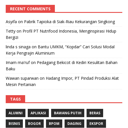
RECENT COMMENTS
Asyifa
on
Pabrik Tapioka di Siak-Riau Kekurangan Singkong
Tetty
on
Profil PT Nutrifood Indonesia, Menginspirasi Hidup
Bergizi
linda s sinaga
on
Bantu UMKM, “Kopdar” Cari Solusi Modal
Kerja Pengrajin Aluminium
Imam ma'ruf
on
Pedagang Bekicot di Kediri Kesulitan Bahan
Baku
Wawan suparwan
on
Hadang Impor, PT Pindad Produksi Alat
Mesin Pertanian
TAGS
ALUMNI
APLIKASI
BAWANG PUTIH
BERAS
BISNIS
BOGOR
BPOM
DAGING
EKSPOR