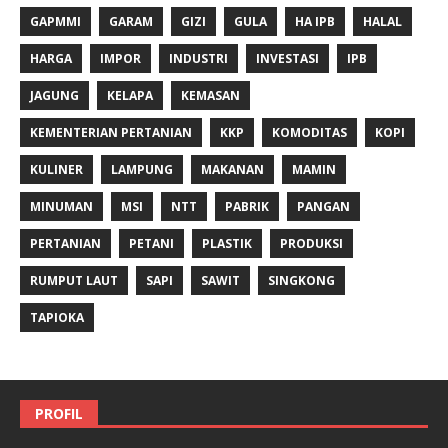
GAPMMI
GARAM
GIZI
GULA
HA IPB
HALAL
HARGA
IMPOR
INDUSTRI
INVESTASI
IPB
JAGUNG
KELAPA
KEMASAN
KEMENTERIAN PERTANIAN
KKP
KOMODITAS
KOPI
KULINER
LAMPUNG
MAKANAN
MAMIN
MINUMAN
MSI
NTT
PABRIK
PANGAN
PERTANIAN
PETANI
PLASTIK
PRODUKSI
RUMPUT LAUT
SAPI
SAWIT
SINGKONG
TAPIOKA
PROFIL