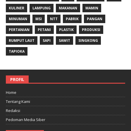
KULINER
LAMPUNG
MAKANAN
MAMIN
MINUMAN
MSI
NTT
PABRIK
PANGAN
PERTANIAN
PETANI
PLASTIK
PRODUKSI
RUMPUT LAUT
SAPI
SAWIT
SINGKONG
TAPIOKA
PROFIL
Home
Tentang Kami
Redaksi
Pedoman Media Siber