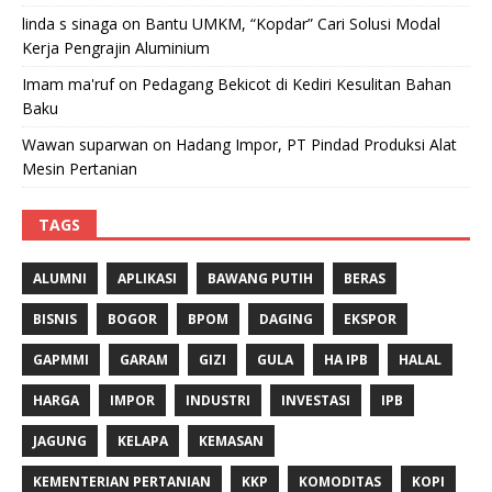
linda s sinaga
on
Bantu UMKM, “Kopdar” Cari Solusi Modal
Kerja Pengrajin Aluminium
Imam ma'ruf
on
Pedagang Bekicot di Kediri Kesulitan Bahan
Baku
Wawan suparwan
on
Hadang Impor, PT Pindad Produksi Alat
Mesin Pertanian
TAGS
ALUMNI
APLIKASI
BAWANG PUTIH
BERAS
BISNIS
BOGOR
BPOM
DAGING
EKSPOR
GAPMMI
GARAM
GIZI
GULA
HA IPB
HALAL
HARGA
IMPOR
INDUSTRI
INVESTASI
IPB
JAGUNG
KELAPA
KEMASAN
KEMENTERIAN PERTANIAN
KKP
KOMODITAS
KOPI