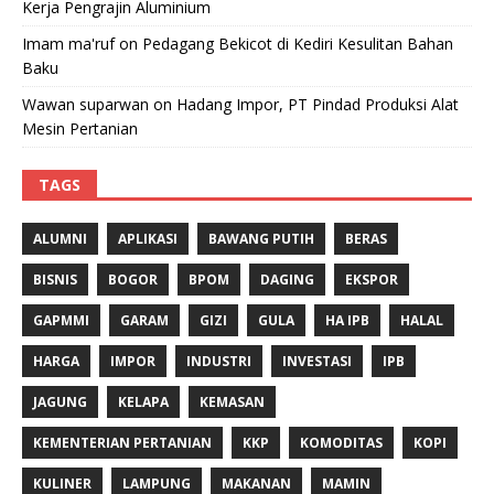
Kerja Pengrajin Aluminium
Imam ma'ruf
on
Pedagang Bekicot di Kediri Kesulitan Bahan
Baku
Wawan suparwan
on
Hadang Impor, PT Pindad Produksi Alat
Mesin Pertanian
TAGS
ALUMNI
APLIKASI
BAWANG PUTIH
BERAS
BISNIS
BOGOR
BPOM
DAGING
EKSPOR
GAPMMI
GARAM
GIZI
GULA
HA IPB
HALAL
HARGA
IMPOR
INDUSTRI
INVESTASI
IPB
JAGUNG
KELAPA
KEMASAN
KEMENTERIAN PERTANIAN
KKP
KOMODITAS
KOPI
KULINER
LAMPUNG
MAKANAN
MAMIN