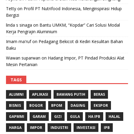
Tetty
on
Profil PT Nutrifood Indonesia, Menginspirasi Hidup
Bergizi
linda s sinaga
on
Bantu UMKM, “Kopdar” Cari Solusi Modal
Kerja Pengrajin Aluminium
Imam ma'ruf
on
Pedagang Bekicot di Kediri Kesulitan Bahan
Baku
Wawan suparwan
on
Hadang Impor, PT Pindad Produksi Alat
Mesin Pertanian
TAGS
ALUMNI
APLIKASI
BAWANG PUTIH
BERAS
BISNIS
BOGOR
BPOM
DAGING
EKSPOR
GAPMMI
GARAM
GIZI
GULA
HA IPB
HALAL
HARGA
IMPOR
INDUSTRI
INVESTASI
IPB