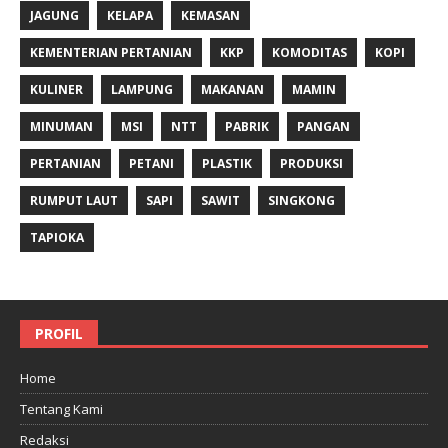
JAGUNG
KELAPA
KEMASAN
KEMENTERIAN PERTANIAN
KKP
KOMODITAS
KOPI
KULINER
LAMPUNG
MAKANAN
MAMIN
MINUMAN
MSI
NTT
PABRIK
PANGAN
PERTANIAN
PETANI
PLASTIK
PRODUKSI
RUMPUT LAUT
SAPI
SAWIT
SINGKONG
TAPIOKA
PROFIL
Home
Tentang Kami
Redaksi