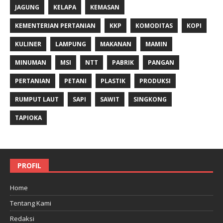
JAGUNG
KELAPA
KEMASAN
KEMENTERIAN PERTANIAN
KKP
KOMODITAS
KOPI
KULINER
LAMPUNG
MAKANAN
MAMIN
MINUMAN
MSI
NTT
PABRIK
PANGAN
PERTANIAN
PETANI
PLASTIK
PRODUKSI
RUMPUT LAUT
SAPI
SAWIT
SINGKONG
TAPIOKA
PROFIL
Home
Tentang Kami
Redaksi