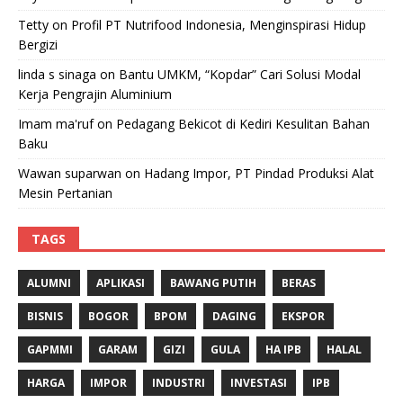
Tetty
on
Profil PT Nutrifood Indonesia, Menginspirasi Hidup
Bergizi
linda s sinaga
on
Bantu UMKM, “Kopdar” Cari Solusi Modal
Kerja Pengrajin Aluminium
Imam ma'ruf
on
Pedagang Bekicot di Kediri Kesulitan Bahan
Baku
Wawan suparwan
on
Hadang Impor, PT Pindad Produksi Alat
Mesin Pertanian
TAGS
ALUMNI
APLIKASI
BAWANG PUTIH
BERAS
BISNIS
BOGOR
BPOM
DAGING
EKSPOR
GAPMMI
GARAM
GIZI
GULA
HA IPB
HALAL
HARGA
IMPOR
INDUSTRI
INVESTASI
IPB