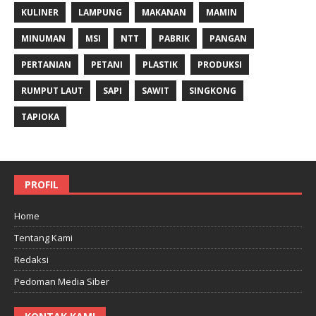
KULINER
LAMPUNG
MAKANAN
MAMIN
MINUMAN
MSI
NTT
PABRIK
PANGAN
PERTANIAN
PETANI
PLASTIK
PRODUKSI
RUMPUT LAUT
SAPI
SAWIT
SINGKONG
TAPIOKA
PROFIL
Home
Tentang Kami
Redaksi
Pedoman Media Siber