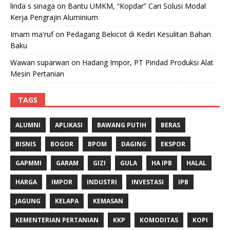
linda s sinaga
on
Bantu UMKM, “Kopdar” Cari Solusi Modal
Kerja Pengrajin Aluminium
Imam ma'ruf
on
Pedagang Bekicot di Kediri Kesulitan Bahan
Baku
Wawan suparwan
on
Hadang Impor, PT Pindad Produksi Alat
Mesin Pertanian
TAGS
ALUMNI
APLIKASI
BAWANG PUTIH
BERAS
BISNIS
BOGOR
BPOM
DAGING
EKSPOR
GAPMMI
GARAM
GIZI
GULA
HA IPB
HALAL
HARGA
IMPOR
INDUSTRI
INVESTASI
IPB
JAGUNG
KELAPA
KEMASAN
KEMENTERIAN PERTANIAN
KKP
KOMODITAS
KOPI