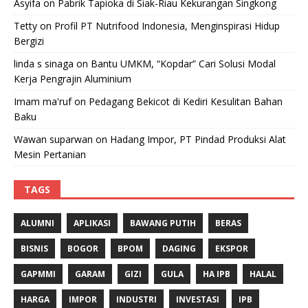
Asyifa
on
Pabrik Tapioka di Siak-Riau Kekurangan Singkong
Tetty
on
Profil PT Nutrifood Indonesia, Menginspirasi Hidup
Bergizi
linda s sinaga
on
Bantu UMKM, “Kopdar” Cari Solusi Modal
Kerja Pengrajin Aluminium
Imam ma'ruf
on
Pedagang Bekicot di Kediri Kesulitan Bahan
Baku
Wawan suparwan
on
Hadang Impor, PT Pindad Produksi Alat
Mesin Pertanian
TAGS
ALUMNI
APLIKASI
BAWANG PUTIH
BERAS
BISNIS
BOGOR
BPOM
DAGING
EKSPOR
GAPMMI
GARAM
GIZI
GULA
HA IPB
HALAL
HARGA
IMPOR
INDUSTRI
INVESTASI
IPB