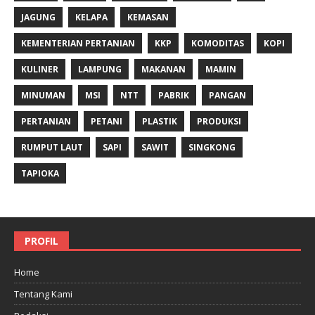
JAGUNG
KELAPA
KEMASAN
KEMENTERIAN PERTANIAN
KKP
KOMODITAS
KOPI
KULINER
LAMPUNG
MAKANAN
MAMIN
MINUMAN
MSI
NTT
PABRIK
PANGAN
PERTANIAN
PETANI
PLASTIK
PRODUKSI
RUMPUT LAUT
SAPI
SAWIT
SINGKONG
TAPIOKA
PROFIL
Home
Tentang Kami