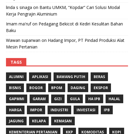
linda s sinaga
on
Bantu UMKM, “Kopdar” Cari Solusi Modal
Kerja Pengrajin Aluminium
Imam ma'ruf
on
Pedagang Bekicot di Kediri Kesulitan Bahan
Baku
Wawan suparwan
on
Hadang Impor, PT Pindad Produksi Alat
Mesin Pertanian
TAGS
ALUMNI
APLIKASI
BAWANG PUTIH
BERAS
BISNIS
BOGOR
BPOM
DAGING
EKSPOR
GAPMMI
GARAM
GIZI
GULA
HA IPB
HALAL
HARGA
IMPOR
INDUSTRI
INVESTASI
IPB
JAGUNG
KELAPA
KEMASAN
KEMENTERIAN PERTANIAN
KKP
KOMODITAS
KOPI