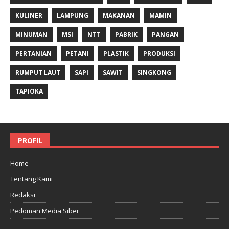
KULINER
LAMPUNG
MAKANAN
MAMIN
MINUMAN
MSI
NTT
PABRIK
PANGAN
PERTANIAN
PETANI
PLASTIK
PRODUKSI
RUMPUT LAUT
SAPI
SAWIT
SINGKONG
TAPIOKA
PROFIL
Home
Tentang Kami
Redaksi
Pedoman Media Siber