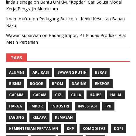
linda s sinaga
on
Bantu UMKM, “Kopdar” Cari Solusi Modal
Kerja Pengrajin Aluminium
Imam ma'ruf
on
Pedagang Bekicot di Kediri Kesulitan Bahan
Baku
Wawan suparwan
on
Hadang Impor, PT Pindad Produksi Alat
Mesin Pertanian
TAGS
ALUMNI
APLIKASI
BAWANG PUTIH
BERAS
BISNIS
BOGOR
BPOM
DAGING
EKSPOR
GAPMMI
GARAM
GIZI
GULA
HA IPB
HALAL
HARGA
IMPOR
INDUSTRI
INVESTASI
IPB
JAGUNG
KELAPA
KEMASAN
KEMENTERIAN PERTANIAN
KKP
KOMODITAS
KOPI