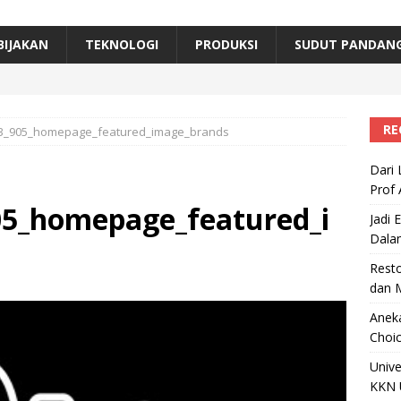
erta, Himpunan Alumni IPB Gelar Munas VII
RAGAM
B Beri Penghargaan Top 100 Alumni Prominen
RAGAM
BIJAKAN
TEKNOLOGI
PRODUKSI
SUDUT PANDAN
e, Ini Inovasi Mikroalga Prof Astri Rinanti dari Universitas Trisakti
RE
63_905_homepage_featured_image_brands
Dari 
Prof 
5_homepage_featured_i
Jadi 
Dala
Resto
dan 
Aneka
Choic
Unive
KKN 