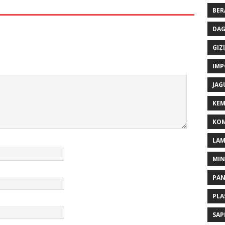
BER
DAG
GIZI
IMP
JAG
KEM
KOM
LA
MI
PA
PLA
SAP