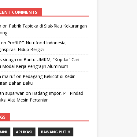
CENT COMMENTS
a
on
Pabrik Tapioka di Siak-Riau Kekurangan
kong
on
Profil PT Nutrifood Indonesia,
nspirasi Hidup Bergizi
 s sinaga
on
Bantu UMKM, “Kopdar” Cari
i Modal Kerja Pengrajin Aluminium
 ma'ruf
on
Pedagang Bekicot di Kediri
litan Bahan Baku
n suparwan
on
Hadang Impor, PT Pindad
ksi Alat Mesin Pertanian
GS
MNI
APLIKASI
BAWANG PUTIH