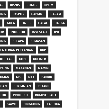
AS
BISNIS
BOGOR
BPOM
ING
EKSPOR
GAPMMI
GARAM
GULA
HA IPB
HALAL
HARGA
OR
INDUSTRI
INVESTASI
IPB
UNG
KELAPA
KEMASAN
ENTERIAN PERTANIAN
KKP
ODITAS
KOPI
KULINER
MPUNG
MAKANAN
MAMIN
NUMAN
MSI
NTT
PABRIK
NGAN
PERTANIAN
PETANI
STIK
PRODUKSI
RUMPUT LAUT
I
SAWIT
SINGKONG
TAPIOKA