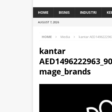
[ January 5, 2026 ]
Dihadiri Ratusan Pes
[ January 5, 2026 ]
Himpunan Alumni IP
HOME
BISNIS
INDUSTRI
KE
[ July 11, 2026 ]
Dari Limbah ke Pakan Lel
AUGUST 7, 2026
TEKNOLOGI
HOME
Media
kantar AED14962229
kantar
AED1496222963_90
mage_brands