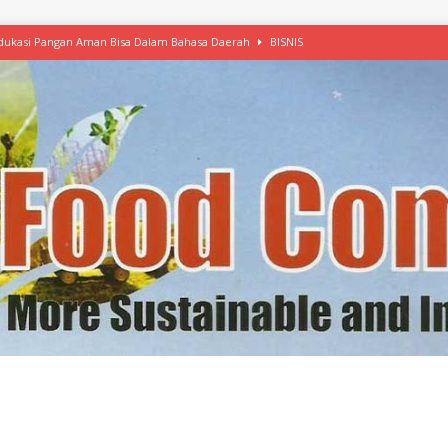
 Edukasi Pangan Aman Bisa Dalam Bahasa Daerah
BISNIS
afood’ Mulai Ekspansi, IKEA dan MSC Dukung Seafood Berkelanjutan
n Free Versi Healthy Choice, Tepung Talas Kimpul Pilihan Menu Sehat
ikpapan Latih Olah Singkong, KKN Universitas Lampung Kenalkan Sosmocaf
nis Makanan dengan McCormick, Ciptakan Raksasa Rp1.100 Triliun
etanol, MSI: Potensi Singkong Bisa Ditingkatkan
KEBIJAKAN
kel, Konawe Kepulauan Tetap Andalkan Mete, Kakao, Pala dan Kelapa