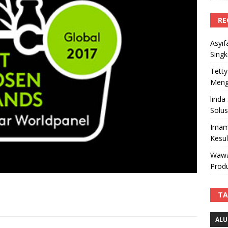
RE
Asyif
Sing
Tetty
Mengi
linda
Solus
Imam
Kesu
Wawa
Produ
TA
ALU