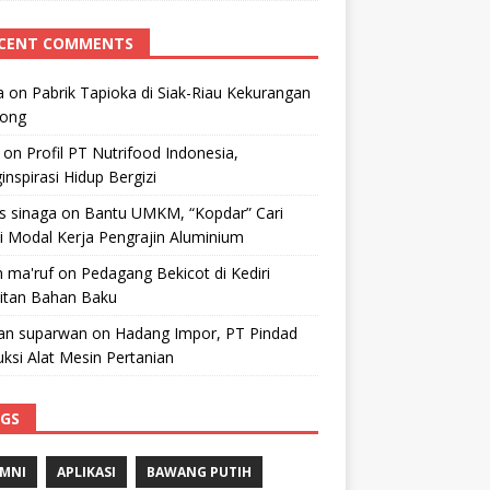
CENT COMMENTS
a
on
Pabrik Tapioka di Siak-Riau Kekurangan
kong
on
Profil PT Nutrifood Indonesia,
nspirasi Hidup Bergizi
 s sinaga
on
Bantu UMKM, “Kopdar” Cari
i Modal Kerja Pengrajin Aluminium
 ma'ruf
on
Pedagang Bekicot di Kediri
litan Bahan Baku
n suparwan
on
Hadang Impor, PT Pindad
ksi Alat Mesin Pertanian
GS
MNI
APLIKASI
BAWANG PUTIH