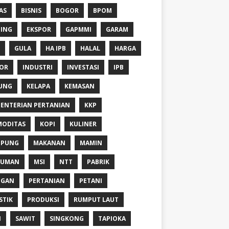
AS
BISNIS
BOGOR
BPOM
ING
EKSPOR
GAPMMI
GARAM
GULA
HA IPB
HALAL
HARGA
OR
INDUSTRI
INVESTASI
IPB
UNG
KELAPA
KEMASAN
ENTERIAN PERTANIAN
KKP
ODITAS
KOPI
KULINER
MPUNG
MAKANAN
MAMIN
NUMAN
MSI
NTT
PABRIK
NGAN
PERTANIAN
PETANI
STIK
PRODUKSI
RUMPUT LAUT
I
SAWIT
SINGKONG
TAPIOKA