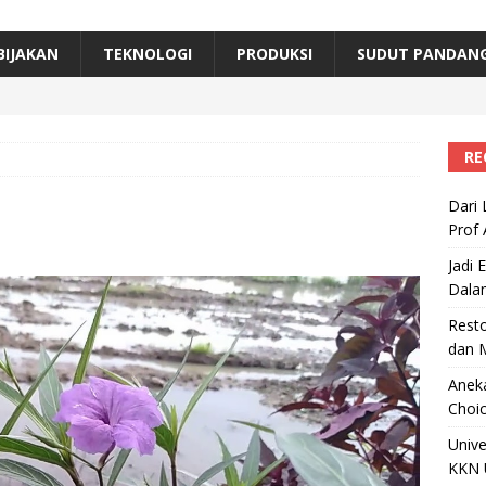
erta, Himpunan Alumni IPB Gelar Munas VII
RAGAM
B Beri Penghargaan Top 100 Alumni Prominen
RAGAM
BIJAKAN
TEKNOLOGI
PRODUKSI
SUDUT PANDAN
e, Ini Inovasi Mikroalga Prof Astri Rinanti dari Universitas Trisakti
RE
Dari 
Prof 
Jadi 
Dala
Resto
dan 
Aneka
Choic
Unive
KKN 