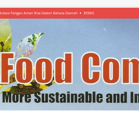
 Edukasi Pangan Aman Bisa Dalam Bahasa Daerah
BISNIS
afood’ Mulai Ekspansi, IKEA dan MSC Dukung Seafood Berkelanjutan
n Free Versi Healthy Choice, Tepung Talas Kimpul Pilihan Menu Sehat
ikpapan Latih Olah Singkong, KKN Universitas Lampung Kenalkan Sosmocaf
nis Makanan dengan McCormick, Ciptakan Raksasa Rp1.100 Triliun
etanol, MSI: Potensi Singkong Bisa Ditingkatkan
KEBIJAKAN
kel, Konawe Kepulauan Tetap Andalkan Mete, Kakao, Pala dan Kelapa