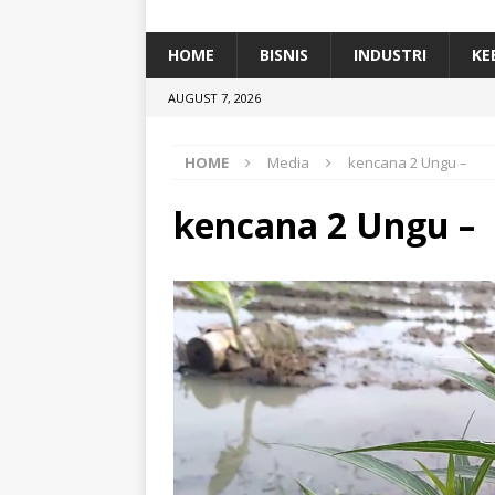
[ January 5, 2026 ]
Dihadiri Ratusan Pes
[ January 5, 2026 ]
Himpunan Alumni IP
HOME
BISNIS
INDUSTRI
KE
[ July 11, 2026 ]
Dari Limbah ke Pakan Lel
AUGUST 7, 2026
TEKNOLOGI
HOME
Media
kencana 2 Ungu –
kencana 2 Ungu –