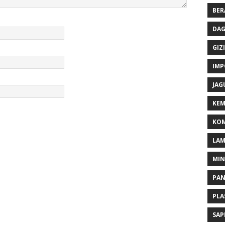
BER
DAG
GIZI
IMP
JAG
KEM
KOM
LA
MI
PA
PLA
SAP