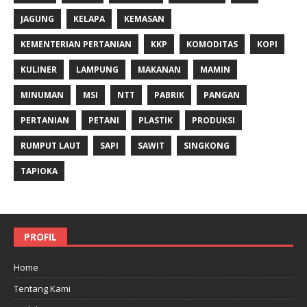
JAGUNG
KELAPA
KEMASAN
KEMENTERIAN PERTANIAN
KKP
KOMODITAS
KOPI
KULINER
LAMPUNG
MAKANAN
MAMIN
MINUMAN
MSI
NTT
PABRIK
PANGAN
PERTANIAN
PETANI
PLASTIK
PRODUKSI
RUMPUT LAUT
SAPI
SAWIT
SINGKONG
TAPIOKA
PROFIL
Home
Tentang Kami