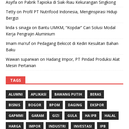
Asyifa
on
Pabrik Tapioka di Siak-Riau Kekurangan Singkong
Tetty
on
Profil PT Nutrifood Indonesia, Menginspirasi Hidup
Bergizi
linda s sinaga
on
Bantu UMKM, “Kopdar” Cari Solusi Modal
Kerja Pengrajin Aluminium
Imam ma'ruf
on
Pedagang Bekicot di Kediri Kesulitan Bahan
Baku
Wawan suparwan
on
Hadang Impor, PT Pindad Produksi Alat
Mesin Pertanian
TAGS
ALUMNI
APLIKASI
BAWANG PUTIH
BERAS
BISNIS
BOGOR
BPOM
DAGING
EKSPOR
GAPMMI
GARAM
GIZI
GULA
HA IPB
HALAL
HARGA
IMPOR
INDUSTRI
INVESTASI
IPB