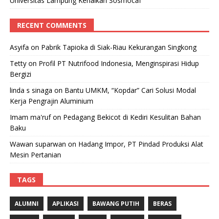
Universitas Lampung Kenalkan Sosmocaf
RECENT COMMENTS
Asyifa
on
Pabrik Tapioka di Siak-Riau Kekurangan Singkong
Tetty
on
Profil PT Nutrifood Indonesia, Menginspirasi Hidup
Bergizi
linda s sinaga
on
Bantu UMKM, “Kopdar” Cari Solusi Modal
Kerja Pengrajin Aluminium
Imam ma'ruf
on
Pedagang Bekicot di Kediri Kesulitan Bahan
Baku
Wawan suparwan
on
Hadang Impor, PT Pindad Produksi Alat
Mesin Pertanian
TAGS
ALUMNI
APLIKASI
BAWANG PUTIH
BERAS