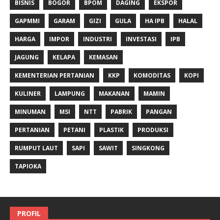
BISNIS
BOGOR
BPOM
DAGING
EKSPOR
GAPMMI
GARAM
GIZI
GULA
HA IPB
HALAL
HARGA
IMPOR
INDUSTRI
INVESTASI
IPB
JAGUNG
KELAPA
KEMASAN
KEMENTERIAN PERTANIAN
KKP
KOMODITAS
KOPI
KULINER
LAMPUNG
MAKANAN
MAMIN
MINUMAN
MSI
NTT
PABRIK
PANGAN
PERTANIAN
PETANI
PLASTIK
PRODUKSI
RUMPUT LAUT
SAPI
SAWIT
SINGKONG
TAPIOKA
PROFIL