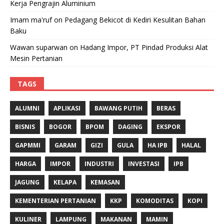
Kerja Pengrajin Aluminium
Imam ma'ruf
on
Pedagang Bekicot di Kediri Kesulitan Bahan
Baku
Wawan suparwan
on
Hadang Impor, PT Pindad Produksi Alat
Mesin Pertanian
TAGS
ALUMNI
APLIKASI
BAWANG PUTIH
BERAS
BISNIS
BOGOR
BPOM
DAGING
EKSPOR
GAPMMI
GARAM
GIZI
GULA
HA IPB
HALAL
HARGA
IMPOR
INDUSTRI
INVESTASI
IPB
JAGUNG
KELAPA
KEMASAN
KEMENTERIAN PERTANIAN
KKP
KOMODITAS
KOPI
KULINER
LAMPUNG
MAKANAN
MAMIN