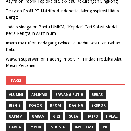
Asyifa
on
Pabrik Tapioka di Siak-Riau Kekurangan Singkong
Tetty
on
Profil PT Nutrifood Indonesia, Menginspirasi Hidup
Bergizi
linda s sinaga
on
Bantu UMKM, “Kopdar” Cari Solusi Modal
Kerja Pengrajin Aluminium
Imam ma'ruf
on
Pedagang Bekicot di Kediri Kesulitan Bahan
Baku
Wawan suparwan
on
Hadang Impor, PT Pindad Produksi Alat
Mesin Pertanian
TAGS
ALUMNI
APLIKASI
BAWANG PUTIH
BERAS
BISNIS
BOGOR
BPOM
DAGING
EKSPOR
GAPMMI
GARAM
GIZI
GULA
HA IPB
HALAL
HARGA
IMPOR
INDUSTRI
INVESTASI
IPB