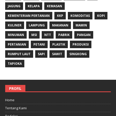
JAGUNG
KELAPA
KEMASAN
KEMENTERIAN PERTANIAN
KKP
KOMODITAS
KOPI
KULINER
LAMPUNG
MAKANAN
MAMIN
MINUMAN
MSI
NTT
PABRIK
PANGAN
PERTANIAN
PETANI
PLASTIK
PRODUKSI
RUMPUT LAUT
SAPI
SAWIT
SINGKONG
TAPIOKA
PROFIL
Home
Tentang Kami