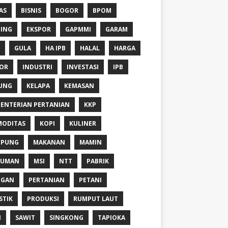
AS
BISNIS
BOGOR
BPOM
ING
EKSPOR
GAPMMI
GARAM
GULA
HA IPB
HALAL
HARGA
OR
INDUSTRI
INVESTASI
IPB
UNG
KELAPA
KEMASAN
ENTERIAN PERTANIAN
KKP
ODITAS
KOPI
KULINER
MPUNG
MAKANAN
MAMIN
NUMAN
MSI
NTT
PABRIK
NGAN
PERTANIAN
PETANI
STIK
PRODUKSI
RUMPUT LAUT
I
SAWIT
SINGKONG
TAPIOKA