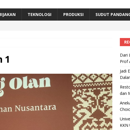
erta, Himpunan Alumni IPB Gelar Munas VII
RAGAM
B Beri Penghargaan Top 100 Alumni Prominen
RAGAM
BIJAKAN
TEKNOLOGI
PRODUKSI
SUDUT PANDAN
e, Ini Inovasi Mikroalga Prof Astri Rinanti dari Universitas Trisakti
RE
Dari 
n 1
Prof 
Jadi 
Dala
Resto
dan 
Aneka
Choic
Unive
KKN 