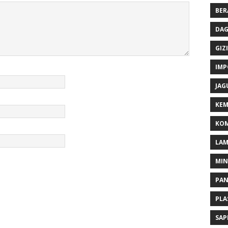
BER
DAG
GIZI
IMP
JAG
KEM
KOM
LA
MI
PA
PLA
SAP