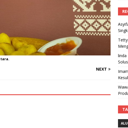
RE
Asyif
Sing
Tetty
Mengi
linda
tara.
Solus
NEXT
Imam
Kesu
Wawa
Produ
TA
ALU