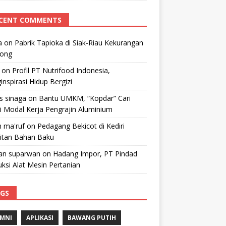
CENT COMMENTS
a
on
Pabrik Tapioka di Siak-Riau Kekurangan
kong
on
Profil PT Nutrifood Indonesia,
nspirasi Hidup Bergizi
 s sinaga
on
Bantu UMKM, “Kopdar” Cari
i Modal Kerja Pengrajin Aluminium
 ma'ruf
on
Pedagang Bekicot di Kediri
litan Bahan Baku
n suparwan
on
Hadang Impor, PT Pindad
ksi Alat Mesin Pertanian
GS
MNI
APLIKASI
BAWANG PUTIH