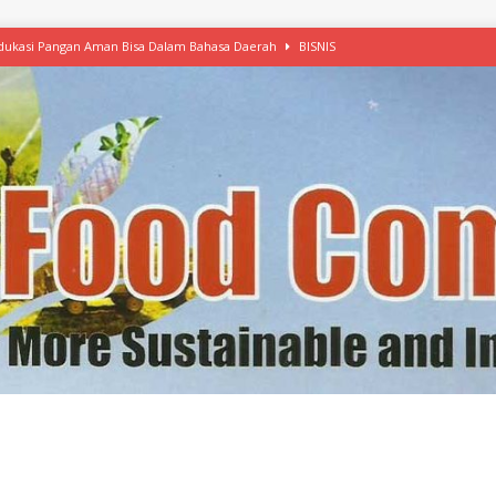
 Edukasi Pangan Aman Bisa Dalam Bahasa Daerah
BISNIS
afood’ Mulai Ekspansi, IKEA dan MSC Dukung Seafood Berkelanjutan
n Free Versi Healthy Choice, Tepung Talas Kimpul Pilihan Menu Sehat
ikpapan Latih Olah Singkong, KKN Universitas Lampung Kenalkan Sosmocaf
nis Makanan dengan McCormick, Ciptakan Raksasa Rp1.100 Triliun
etanol, MSI: Potensi Singkong Bisa Ditingkatkan
KEBIJAKAN
kel, Konawe Kepulauan Tetap Andalkan Mete, Kakao, Pala dan Kelapa