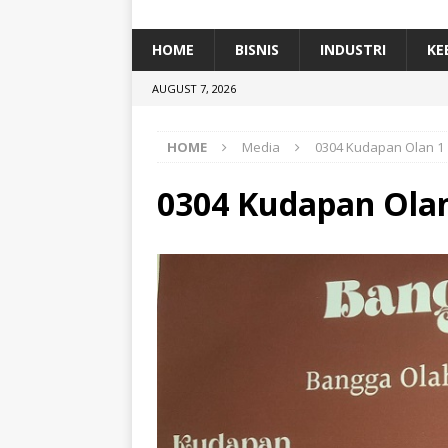
[ January 5, 2026 ]
Dihadiri Ratusan Pes
[ January 5, 2026 ]
Himpunan Alumni IP
HOME
BISNIS
INDUSTRI
KE
[ July 11, 2026 ]
Dari Limbah ke Pakan Lel
AUGUST 7, 2026
TEKNOLOGI
HOME
Media
0304 Kudapan Olan 1
0304 Kudapan Ola