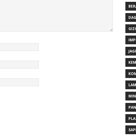
BER
DAG
GIZI
IMP
JAG
KEM
KOM
LA
MI
PA
PLA
SAP