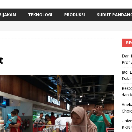
erta, Himpunan Alumni IPB Gelar Munas VII
RAGAM
B Beri Penghargaan Top 100 Alumni Prominen
RAGAM
BIJAKAN
TEKNOLOGI
PRODUKSI
SUDUT PANDAN
e, Ini Inovasi Mikroalga Prof Astri Rinanti dari Universitas Trisakti
RE
Dari 
t
Prof 
Jadi 
Dala
Resto
dan 
Aneka
Choic
Unive
KKN 