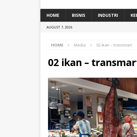
[ January 5, 2026 ]
Dihadiri Ratusan Pes
[ January 5, 2026 ]
Himpunan Alumni IP
HOME
BISNIS
INDUSTRI
KE
[ July 11, 2026 ]
Dari Limbah ke Pakan Lel
AUGUST 7, 2026
TEKNOLOGI
HOME
Media
02 ikan – transmart
02 ikan – transmar