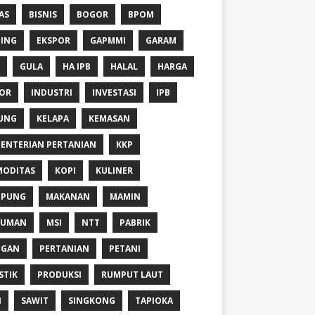
AS
BISNIS
BOGOR
BPOM
ING
EKSPOR
GAPMMI
GARAM
GULA
HA IPB
HALAL
HARGA
OR
INDUSTRI
INVESTASI
IPB
UNG
KELAPA
KEMASAN
ENTERIAN PERTANIAN
KKP
ODITAS
KOPI
KULINER
MPUNG
MAKANAN
MAMIN
NUMAN
MSI
NTT
PABRIK
NGAN
PERTANIAN
PETANI
STIK
PRODUKSI
RUMPUT LAUT
I
SAWIT
SINGKONG
TAPIOKA