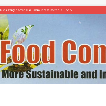
 Edukasi Pangan Aman Bisa Dalam Bahasa Daerah
BISNIS
afood’ Mulai Ekspansi, IKEA dan MSC Dukung Seafood Berkelanjutan
n Free Versi Healthy Choice, Tepung Talas Kimpul Pilihan Menu Sehat
ikpapan Latih Olah Singkong, KKN Universitas Lampung Kenalkan Sosmocaf
nis Makanan dengan McCormick, Ciptakan Raksasa Rp1.100 Triliun
etanol, MSI: Potensi Singkong Bisa Ditingkatkan
KEBIJAKAN
kel, Konawe Kepulauan Tetap Andalkan Mete, Kakao, Pala dan Kelapa