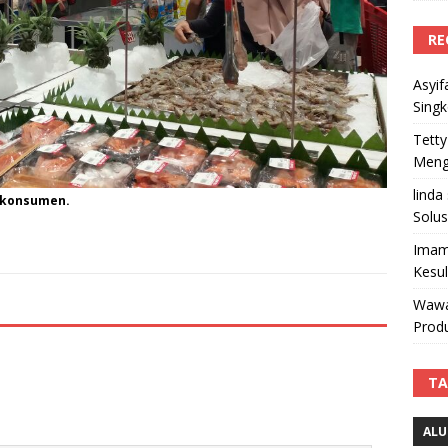
RE
Asyif
Sing
Tetty
Mengi
linda
i konsumen.
Solus
Imam
Kesu
Wawa
Produ
TA
ALU