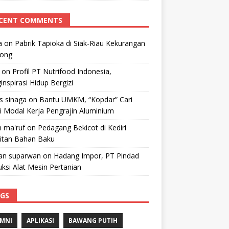
CENT COMMENTS
a
on
Pabrik Tapioka di Siak-Riau Kekurangan
kong
on
Profil PT Nutrifood Indonesia,
nspirasi Hidup Bergizi
 s sinaga
on
Bantu UMKM, “Kopdar” Cari
i Modal Kerja Pengrajin Aluminium
 ma'ruf
on
Pedagang Bekicot di Kediri
litan Bahan Baku
n suparwan
on
Hadang Impor, PT Pindad
ksi Alat Mesin Pertanian
GS
MNI
APLIKASI
BAWANG PUTIH