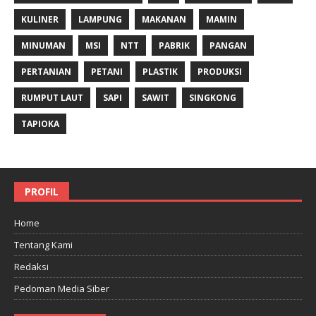
KULINER
LAMPUNG
MAKANAN
MAMIN
MINUMAN
MSI
NTT
PABRIK
PANGAN
PERTANIAN
PETANI
PLASTIK
PRODUKSI
RUMPUT LAUT
SAPI
SAWIT
SINGKONG
TAPIOKA
PROFIL
Home
Tentang Kami
Redaksi
Pedoman Media Siber