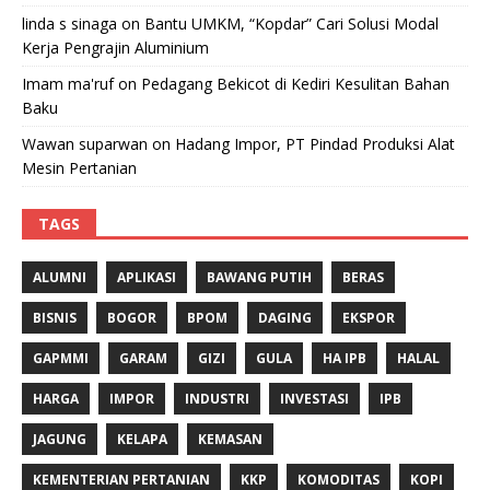
linda s sinaga
on
Bantu UMKM, “Kopdar” Cari Solusi Modal
Kerja Pengrajin Aluminium
Imam ma'ruf
on
Pedagang Bekicot di Kediri Kesulitan Bahan
Baku
Wawan suparwan
on
Hadang Impor, PT Pindad Produksi Alat
Mesin Pertanian
TAGS
ALUMNI
APLIKASI
BAWANG PUTIH
BERAS
BISNIS
BOGOR
BPOM
DAGING
EKSPOR
GAPMMI
GARAM
GIZI
GULA
HA IPB
HALAL
HARGA
IMPOR
INDUSTRI
INVESTASI
IPB
JAGUNG
KELAPA
KEMASAN
KEMENTERIAN PERTANIAN
KKP
KOMODITAS
KOPI