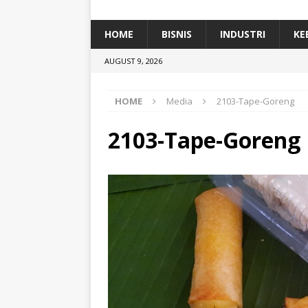
[ January 5, 2026 ]
Dihadiri Ratusan Pes
[ January 5, 2026 ]
Himpunan Alumni IP
HOME
BISNIS
INDUSTRI
KE
[ July 11, 2026 ]
Dari Limbah ke Pakan Lel
AUGUST 9, 2026
TEKNOLOGI
HOME
Media
2103-Tape-Goreng
2103-Tape-Goreng