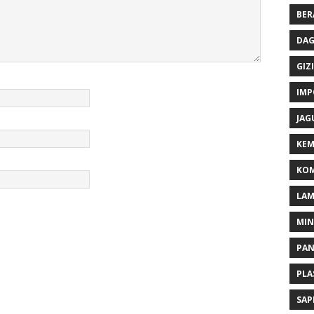
BER
DAG
GIZI
IMP
JAG
KEM
KOM
LA
MI
PA
PLA
SAP