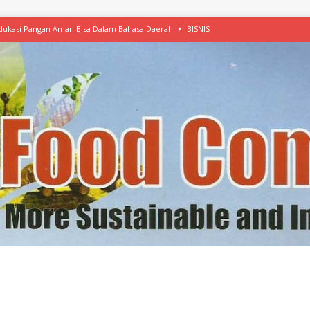
 Edukasi Pangan Aman Bisa Dalam Bahasa Daerah
BISNIS
afood’ Mulai Ekspansi, IKEA dan MSC Dukung Seafood Berkelanjutan
n Free Versi Healthy Choice, Tepung Talas Kimpul Pilihan Menu Sehat
ikpapan Latih Olah Singkong, KKN Universitas Lampung Kenalkan Sosmocaf
nis Makanan dengan McCormick, Ciptakan Raksasa Rp1.100 Triliun
etanol, MSI: Potensi Singkong Bisa Ditingkatkan
KEBIJAKAN
kel, Konawe Kepulauan Tetap Andalkan Mete, Kakao, Pala dan Kelapa