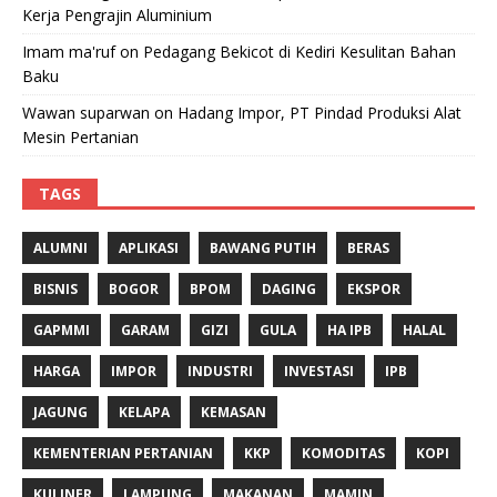
Kerja Pengrajin Aluminium
Imam ma'ruf
on
Pedagang Bekicot di Kediri Kesulitan Bahan
Baku
Wawan suparwan
on
Hadang Impor, PT Pindad Produksi Alat
Mesin Pertanian
TAGS
ALUMNI
APLIKASI
BAWANG PUTIH
BERAS
BISNIS
BOGOR
BPOM
DAGING
EKSPOR
GAPMMI
GARAM
GIZI
GULA
HA IPB
HALAL
HARGA
IMPOR
INDUSTRI
INVESTASI
IPB
JAGUNG
KELAPA
KEMASAN
KEMENTERIAN PERTANIAN
KKP
KOMODITAS
KOPI
KULINER
LAMPUNG
MAKANAN
MAMIN