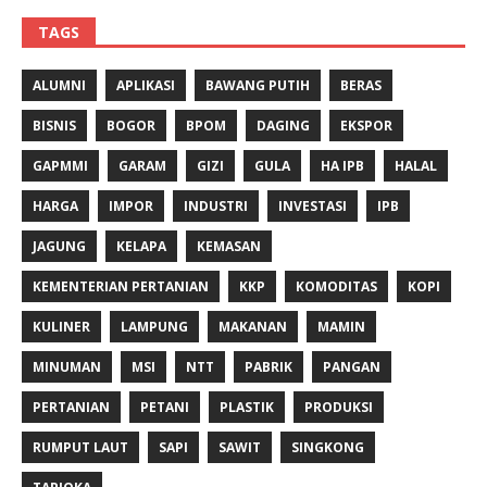
TAGS
ALUMNI
APLIKASI
BAWANG PUTIH
BERAS
BISNIS
BOGOR
BPOM
DAGING
EKSPOR
GAPMMI
GARAM
GIZI
GULA
HA IPB
HALAL
HARGA
IMPOR
INDUSTRI
INVESTASI
IPB
JAGUNG
KELAPA
KEMASAN
KEMENTERIAN PERTANIAN
KKP
KOMODITAS
KOPI
KULINER
LAMPUNG
MAKANAN
MAMIN
MINUMAN
MSI
NTT
PABRIK
PANGAN
PERTANIAN
PETANI
PLASTIK
PRODUKSI
RUMPUT LAUT
SAPI
SAWIT
SINGKONG