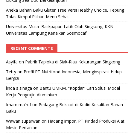
Dukung Seafood Berkelanjutan
Aneka Bahan Baku Gluten Free Versi Healthy Choice, Tepung
Talas Kimpul Pilihan Menu Sehat
Universitas Mulia–Balikpapan Latih Olah Singkong, KKN
Universitas Lampung Kenalkan Sosmocaf
RECENT COMMENTS
Asyifa
on
Pabrik Tapioka di Siak-Riau Kekurangan Singkong
Tetty
on
Profil PT Nutrifood Indonesia, Menginspirasi Hidup
Bergizi
linda s sinaga
on
Bantu UMKM, “Kopdar” Cari Solusi Modal
Kerja Pengrajin Aluminium
Imam ma'ruf
on
Pedagang Bekicot di Kediri Kesulitan Bahan
Baku
Wawan suparwan
on
Hadang Impor, PT Pindad Produksi Alat
Mesin Pertanian