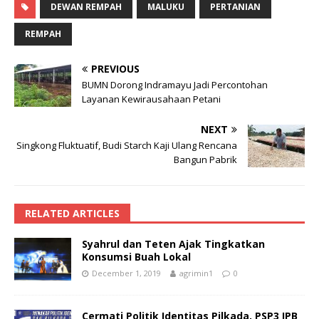
DEWAN REMPAH
MALUKU
PERTANIAN
REMPAH
PREVIOUS
BUMN Dorong Indramayu Jadi Percontohan
Layanan Kewirausahaan Petani
NEXT
Singkong Fluktuatif, Budi Starch Kaji Ulang Rencana
Bangun Pabrik
RELATED ARTICLES
Syahrul dan Teten Ajak Tingkatkan
Konsumsi Buah Lokal
December 1, 2019
agrimin1
0
Cermati Politik Identitas Pilkada, PSP3 IPB