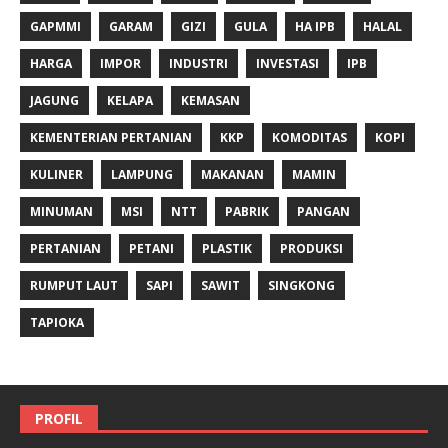
GAPMMI
GARAM
GIZI
GULA
HA IPB
HALAL
HARGA
IMPOR
INDUSTRI
INVESTASI
IPB
JAGUNG
KELAPA
KEMASAN
KEMENTERIAN PERTANIAN
KKP
KOMODITAS
KOPI
KULINER
LAMPUNG
MAKANAN
MAMIN
MINUMAN
MSI
NTT
PABRIK
PANGAN
PERTANIAN
PETANI
PLASTIK
PRODUKSI
RUMPUT LAUT
SAPI
SAWIT
SINGKONG
TAPIOKA
PROFIL