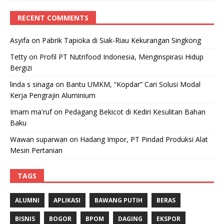
RECENT COMMENTS
Asyifa
on
Pabrik Tapioka di Siak-Riau Kekurangan Singkong
Tetty
on
Profil PT Nutrifood Indonesia, Menginspirasi Hidup
Bergizi
linda s sinaga
on
Bantu UMKM, “Kopdar” Cari Solusi Modal
Kerja Pengrajin Aluminium
Imam ma'ruf
on
Pedagang Bekicot di Kediri Kesulitan Bahan
Baku
Wawan suparwan
on
Hadang Impor, PT Pindad Produksi Alat
Mesin Pertanian
TAGS
ALUMNI
APLIKASI
BAWANG PUTIH
BERAS
BISNIS
BOGOR
BPOM
DAGING
EKSPOR