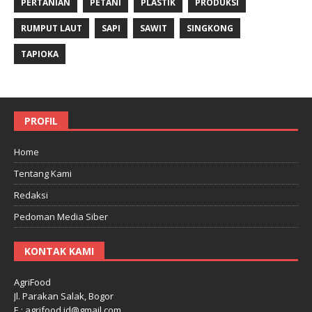
PERTANIAN
PETANI
PLASTIK
PRODUKSI
RUMPUT LAUT
SAPI
SAWIT
SINGKONG
TAPIOKA
PROFIL
Home
Tentang Kami
Redaksi
Pedoman Media Siber
KONTAK KAMI
AgriFood
Jl. Parakan Salak, Bogor
E : agrifood.id@gmail.com