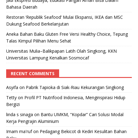
Jadi Ekspresi Budaya, Edukasi Pangan Aman Bisa Dalam
Bahasa Daerah
Restoran ‘Republik Seafood’ Mulai Ekspansi, IKEA dan MSC
Dukung Seafood Berkelanjutan
Aneka Bahan Baku Gluten Free Versi Healthy Choice, Tepung
Talas Kimpul Pilihan Menu Sehat
Universitas Mulia–Balikpapan Latih Olah Singkong, KKN
Universitas Lampung Kenalkan Sosmocaf
RECENT COMMENTS
Asyifa
on
Pabrik Tapioka di Siak-Riau Kekurangan Singkong
Tetty
on
Profil PT Nutrifood Indonesia, Menginspirasi Hidup
Bergizi
linda s sinaga
on
Bantu UMKM, “Kopdar” Cari Solusi Modal
Kerja Pengrajin Aluminium
Imam ma'ruf
on
Pedagang Bekicot di Kediri Kesulitan Bahan