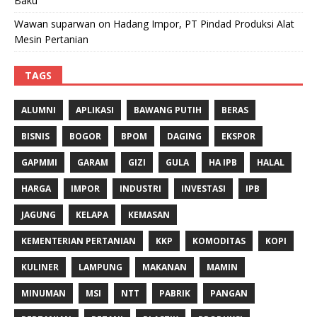
Baku
Wawan suparwan
on
Hadang Impor, PT Pindad Produksi Alat
Mesin Pertanian
TAGS
ALUMNI
APLIKASI
BAWANG PUTIH
BERAS
BISNIS
BOGOR
BPOM
DAGING
EKSPOR
GAPMMI
GARAM
GIZI
GULA
HA IPB
HALAL
HARGA
IMPOR
INDUSTRI
INVESTASI
IPB
JAGUNG
KELAPA
KEMASAN
KEMENTERIAN PERTANIAN
KKP
KOMODITAS
KOPI
KULINER
LAMPUNG
MAKANAN
MAMIN
MINUMAN
MSI
NTT
PABRIK
PANGAN