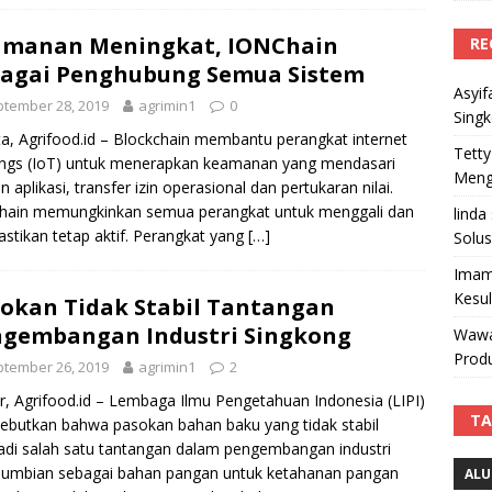
amanan Meningkat, IONChain
RE
agai Penghubung Semua Sistem
Asyif
tember 28, 2019
agrimin1
0
Sing
ta, Agrifood.id – Blockchain membantu perangkat internet
Tetty
ings (IoT) untuk menerapkan keamanan yang mendasari
Mengi
an aplikasi, transfer izin operasional dan pertukaran nilai.
hain memungkinkan semua perangkat untuk menggali dan
linda
tikan tetap aktif. Perangkat yang
[…]
Solus
Imam
Kesu
okan Tidak Stabil Tantangan
gembangan Industri Singkong
Wawa
Produ
tember 26, 2019
agrimin1
2
, Agrifood.id – Lembaga Ilmu Pengetahuan Indonesia (LIPI)
TA
butkan bahwa pasokan bahan baku yang tidak stabil
di salah satu tantangan dalam pengembangan industri
-umbian sebagai bahan pangan untuk ketahanan pangan
ALU