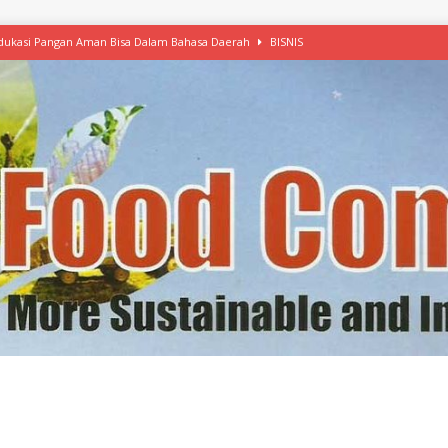
 Edukasi Pangan Aman Bisa Dalam Bahasa Daerah
BISNIS
afood’ Mulai Ekspansi, IKEA dan MSC Dukung Seafood Berkelanjutan
n Free Versi Healthy Choice, Tepung Talas Kimpul Pilihan Menu Sehat
ikpapan Latih Olah Singkong, KKN Universitas Lampung Kenalkan Sosmocaf
nis Makanan dengan McCormick, Ciptakan Raksasa Rp1.100 Triliun
etanol, MSI: Potensi Singkong Bisa Ditingkatkan
KEBIJAKAN
kel, Konawe Kepulauan Tetap Andalkan Mete, Kakao, Pala dan Kelapa