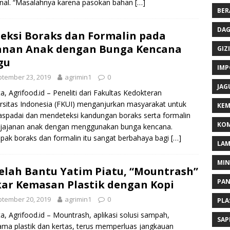
nal. “Masalahnya karena pasokan bahan
[…]
BER
DAG
eksi Boraks dan Formalin pada
anan Anak dengan Bunga Kencana
GIZI
gu
IMP
tember 23, 2019
agrimin1
0
JAG
ta, Agrifood.id – Peneliti dari Fakultas Kedokteran
rsitas Indonesia (FKUI) menganjurkan masyarakat untuk
KEM
padai dan mendeteksi kandungan boraks serta formalin
KOM
 jajanan anak dengan menggunakan bunga kencana.
ak boraks dan formalin itu sangat berbahaya bagi
[…]
LA
MI
elah Bantu Yatim Piatu, “Mountrash”
PA
ar Kemasan Plastik dengan Kopi
tember 20, 2019
agrimin1
0
PLA
ta, Agrifood.id – Mountrash, aplikasi solusi sampah,
SAP
ama plastik dan kertas, terus memperluas jangkauan