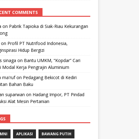
CENT COMMENTS
a
on
Pabrik Tapioka di Siak-Riau Kekurangan
kong
on
Profil PT Nutrifood Indonesia,
nspirasi Hidup Bergizi
 s sinaga
on
Bantu UMKM, “Kopdar” Cari
i Modal Kerja Pengrajin Aluminium
 ma'ruf
on
Pedagang Bekicot di Kediri
litan Bahan Baku
n suparwan
on
Hadang Impor, PT Pindad
ksi Alat Mesin Pertanian
GS
MNI
APLIKASI
BAWANG PUTIH