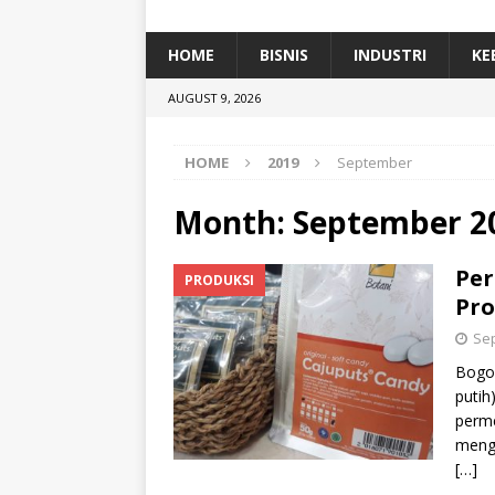
[ January 5, 2026 ]
Dihadiri Ratusan Pes
[ January 5, 2026 ]
Himpunan Alumni IP
HOME
BISNIS
INDUSTRI
KE
[ July 11, 2026 ]
Dari Limbah ke Pakan Lel
AUGUST 9, 2026
TEKNOLOGI
HOME
2019
September
Month:
September 2
Per
PRODUKSI
Pro
Sep
Bogor
putih
perme
mengh
[…]