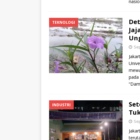
nasio
Det
TEKNOLOGI
Jaj
Un
Sep
Jakar
Unive
mewas
pada
“Damp
Set
INDUSTRI
Tuk
Sep
Jakar
terut