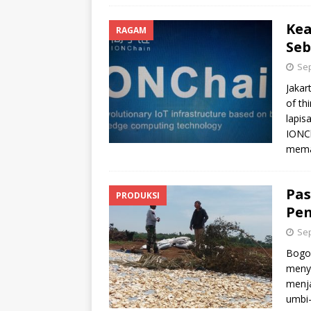
Ke
RAGAM
Seb
Sep
Jakar
of th
lapis
IONC
memas
Pas
PRODUKSI
Pen
Sep
Bogor
menye
menja
umbi