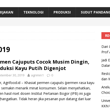
erta, Himpunan Alumni IPB Gelar Munas VII
RAGAM
B Beri Penghargaan Top 100 Alumni Prominen
RAGAM
BIJAKAN
TEKNOLOGI
PRODUKSI
SUDUT PANDAN
e, Ini Inovasi Mikroalga Prof Astri Rinanti dari Universitas Trisakti
RE
Dari 
019
Prof 
Jadi 
men Cajuputs Cocok Musim Dingin,
Dala
duksi Kayu Putih Digenjot
Resto
tember 30, 2019
agrimin1
0
dan 
, Agrifood.id – Khasiat permen cajuputs (permen rasa kayu
Aneka
) semakin menarik minat konsumen. Selain menyehatkan,
Choic
n hasil riset dosen Institut Pertanian Bogor (IPB) ini juga
angatkan. Tidak heran jika pesanan pun datang dari luar
Unive
KKN 