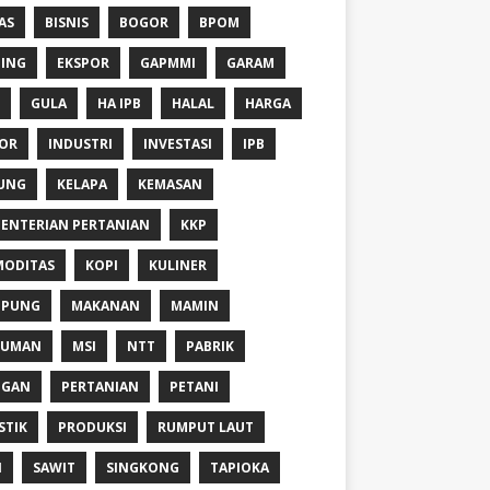
AS
BISNIS
BOGOR
BPOM
ING
EKSPOR
GAPMMI
GARAM
GULA
HA IPB
HALAL
HARGA
OR
INDUSTRI
INVESTASI
IPB
UNG
KELAPA
KEMASAN
ENTERIAN PERTANIAN
KKP
ODITAS
KOPI
KULINER
MPUNG
MAKANAN
MAMIN
NUMAN
MSI
NTT
PABRIK
NGAN
PERTANIAN
PETANI
STIK
PRODUKSI
RUMPUT LAUT
I
SAWIT
SINGKONG
TAPIOKA