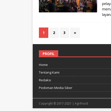
pelay
meman
layan
1
2
3
»
PROFIL
Home
Tentang Kami
Redaksi
Pedoman Media Siber
Copyright © 2017-2021 | AgriFood